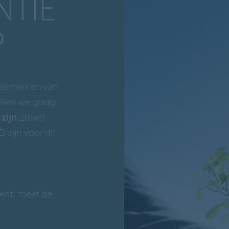
NTIE
P
e elementen van
llen we graag
zijn
, zowel
 zijn voor dit
ment) meet de