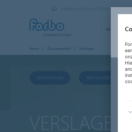
FORBO FLOORING SYSTEMS
Co
PRODUCTEN
Fo
Home
Duurzaamheid
Verslagen
ee
onz
Hie
and
ins
GOING ROUND
WAT WIJ DOEN
coo
VERSLAGEN