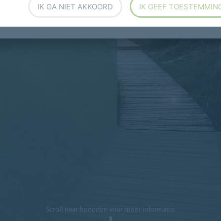
-
IK GA NIET AKKOORD
IK GEEF TOESTEMMIN
S
Scroll naar beneden voor meer informatie