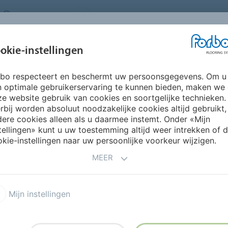
NETHERLANDS
FAQ
OVER ONS
WERKEN BIJ FORBO
INSPIRATIE &
IN
okie-instellingen
SEGMENTEN
DUURZAAMHEID
REFERENTIES
O
rbo respecteert en beschermt uw persoonsgegevens. Om u
n optimale gebruikerservaring te kunnen bieden, maken we
e website gebruik van cookies en soortgelijke technieken.
rbij worden absoluut noodzakelijke cookies altijd gebruikt,
ere cookies alleen als u daarmee instemt. Onder «Mijn
tellingen» kunt u uw toestemming altijd weer intrekken of 
VERSLAGEN
CO2 CALCULATOR
FAQ
kie-instellingen naar uw persoonlijke voorkeur wijzigen.
MEER
 EN
Mijn instellingen