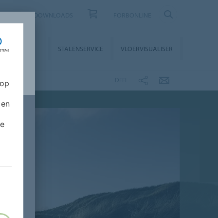
CONTACT
DOWNLOADS
FORBONLINE
STALLATIE &
STALENSERVICE
VLOERVISUALISER
NDERHOUD
DEEL
 op
 en
de