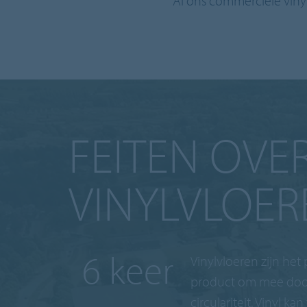
Al ons commerciële vinyl
FEITEN OVE
VINYLVLOER
10
Vinylvloeren zijn het
product om mee door
circulariteit. Vinyl kan