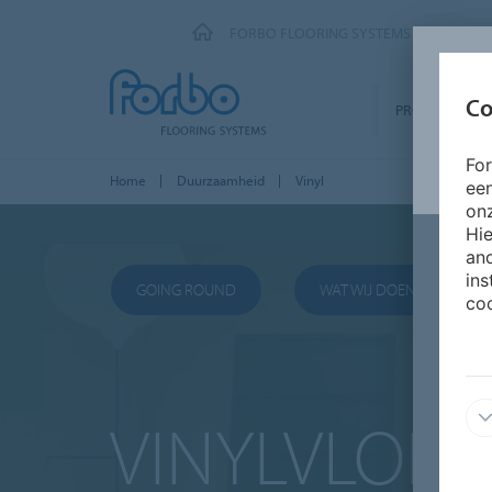
FORBO FLOORING SYSTEMS
Co
PRODUCTEN
Fo
Home
Duurzaamheid
Vinyl
ee
onz
Hie
and
ins
GOING ROUND
WAT WIJ DOEN
coo
VINYLVLOER