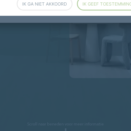
IK GA NIET AKKOORD
IK GEEF TOESTEMMIN
CULAIRE ECONOMIE
Scroll naar beneden voor meer informatie