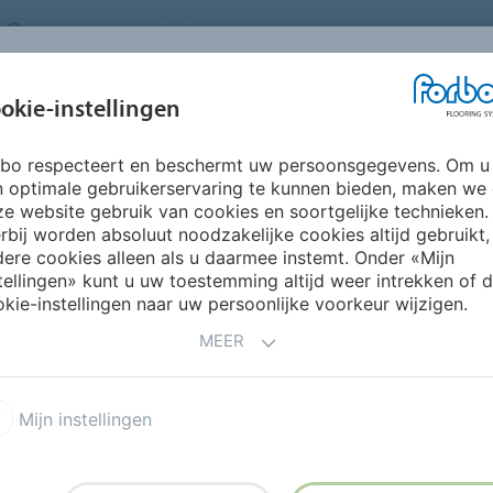
NETHERLANDS
FAQ
OVER ONS
WERKEN BIJ FORBO
INSPIRATIE &
IN
okie-instellingen
SEGMENTEN
DUURZAAMHEID
REFERENTIES
O
rbo respecteert en beschermt uw persoonsgegevens. Om u
n optimale gebruikerservaring te kunnen bieden, maken we
e website gebruik van cookies en soortgelijke technieken.
rbij worden absoluut noodzakelijke cookies altijd gebruikt,
ere cookies alleen als u daarmee instemt. Onder «Mijn
tellingen» kunt u uw toestemming altijd weer intrekken of 
VERSLAGEN
CO2 CALCULATOR
FAQ
kie-instellingen naar uw persoonlijke voorkeur wijzigen.
MEER
EN
Mijn instellingen