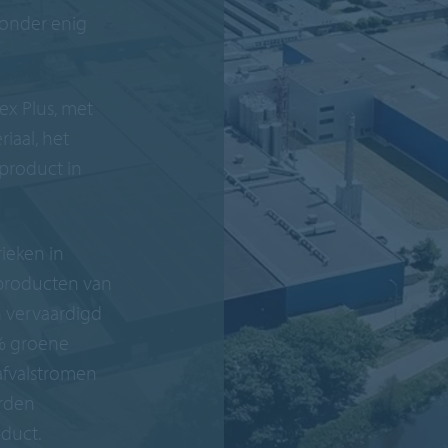
onder enig
x Plus, met
iaal, het
product in
ieken in
producten van
jn vervaardigd
% groene
afvalstromen
orden
oduct.