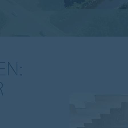
EN:
R