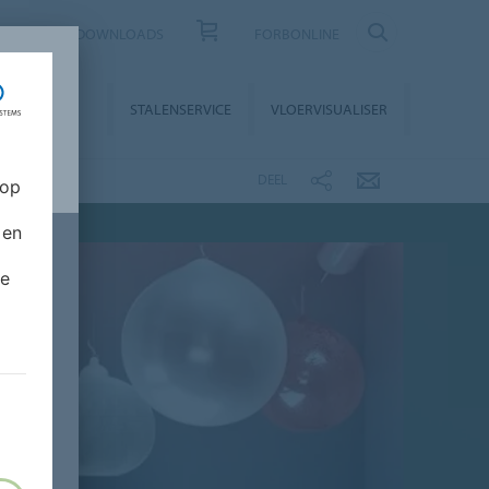
CONTACT
DOWNLOADS
FORBONLINE
STALLATIE &
STALENSERVICE
VLOERVISUALISER
NDERHOUD
DEEL
 op
 en
de