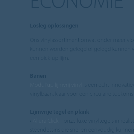
ECONOMIE
Losleg oplossingen
Ons vinylassortiment omvat onder meer vlo
kunnen worden gelegd of gelegd kunnen
een pick-up lijm.
Banen
Modul'up lijmvrij vinyl
is een echt innovatie
vinylbaan, klaar voor een circulaire toekoms
Lijmvrije tegel en plank
•
Allura Click
– onze luxe vinyltegels in reali
steendessins die snel en eenvoudig kunne