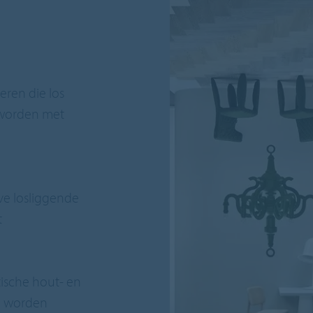
eren die los
 worden met
ve losliggende
t
stische hout- en
n worden