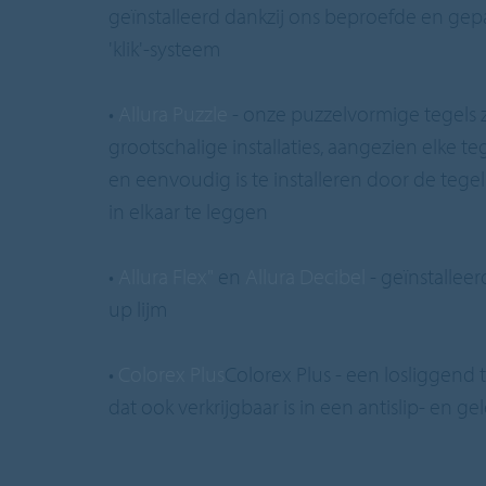
geïnstalleerd dankzij ons beproefde en ge
'klik'-systeem
•
Allura Puzzle
- onze puzzelvormige tegels z
grootschalige installaties, aangezien elke te
en eenvoudig is te installeren door de tegel
in elkaar te leggen
•
Allura Flex"
en
Allura Decibel
- geïnstallee
up lijm
•
Colorex Plus
Colorex Plus - een losliggend
dat ook verkrijgbaar is in een antislip- en g