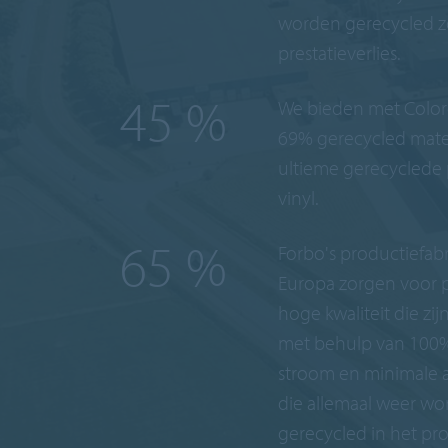
keer
worden gerecycled z
prestatieverlies.
69
%
We bieden met Colore
69% gerecycled mater
ultieme gerecyclede 
vinyl.
100
%
Forbo's productiefabr
Europa zorgen voor 
hoge kwaliteit die zi
met behulp van 100
stroom en minimale 
die allemaal weer w
gerecycled in het pr