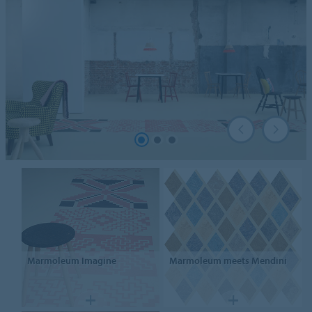
Marmoleum
Imagine
Marmoleum
meets Mendini