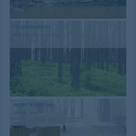
CO₂ KALKULATORS
aprēķināt grīdas veiktspēju
JAUNAS KOLEKCIJAS
Uzziniet vairāk