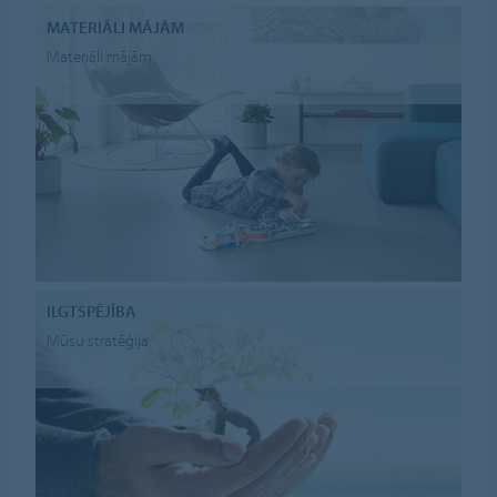
MATERIĀLI MĀJĀM
Materiāli mājām
ILGTSPĒJĪBA
Mūsu stratēģija