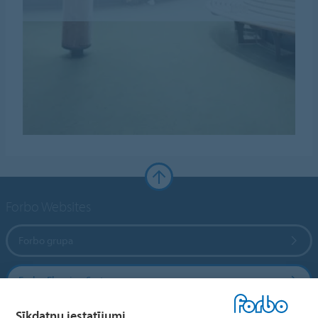
Forbo Websites
Forbo grupa
Forbo Flooring Systems
Sīkdatņu iestatījumi