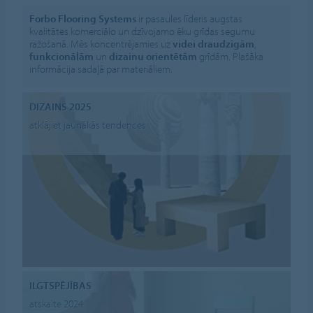
Forbo Flooring Systems
ir pasaules līderis augstas
kvalitātes komerciālo un dzīvojamo ēku grīdas segumu
ražošanā. Mēs koncentrējamies uz
videi draudzīgām
,
funkcionālām
un
dizainu orientētām
grīdām. Plašāka
informācija sadaļā par materiāliem.
DIZAINS 2025
atklājiet jaunākās tendences
ILGTSPĒJĪBAS
atskaite 2024