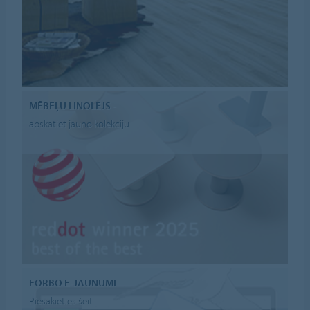
MĒBEĻU LINOLEJS -
apskatiet jauno kolekciju
FORBO E-JAUNUMI
Piesakieties šeit