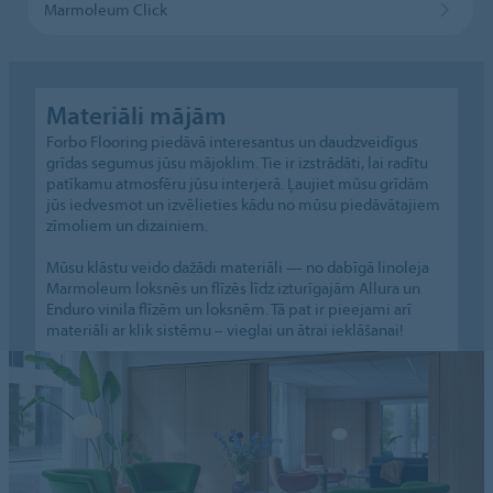
Marmoleum Click
Materiāli mājām
Forbo Flooring piedāvā interesantus un daudzveidīgus
grīdas segumus jūsu mājoklim. Tie ir izstrādāti, lai radītu
patīkamu atmosfēru jūsu interjerā. Ļaujiet mūsu grīdām
jūs iedvesmot un izvēlieties kādu no mūsu piedāvātajiem
zīmoliem un dizainiem.
Mūsu klāstu veido dažādi materiāli — no dabīgā linoleja
Marmoleum loksnēs un flīzēs līdz izturīgajām Allura un
Enduro vinila flīzēm un loksnēm. Tā pat ir pieejami arī
materiāli ar klik sistēmu – vieglai un ātrai ieklāšanai!