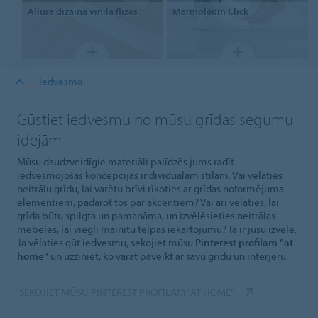
Allura dizaina vinila flīzes
Marmoleum
Click
Iedvesma
Gūstiet iedvesmu no mūsu grīdas segumu
idejām
Mūsu daudzveidīgie materiāli palīdzēs jums radīt
iedvesmojošas koncepcijas individuālam stilam. Vai vēlaties
neitrālu grīdu, lai varētu brīvi rīkoties ar grīdas noformējuma
elementiem, padarot tos par akcentiem? Vai arī vēlaties, lai
grīda būtu spilgta un pamanāma, un izvēlēsieties neitrālas
mēbeles, lai viegli mainītu telpas iekārtojumu? Tā ir jūsu izvēle.
Ja vēlaties gūt iedvesmu, sekojiet mūsu
Pinterest profilam "at
home"
un uzziniet, ko varat paveikt ar savu grīdu un interjeru.
SEKOJIET MŪSU PINTEREST PROFILAM "AT HOME"