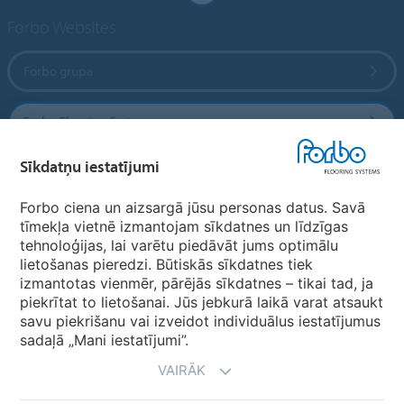
Forbo Websites
Forbo grupa
Forbo Flooring Systems
Sīkdatņu iestatījumi
Forbo Movement Systems
Forbo ciena un aizsargā jūsu personas datus. Savā
tīmekļa vietnē izmantojam sīkdatnes un līdzīgas
tehnoloģijas, lai varētu piedāvāt jums optimālu
Valstu mājas lapas
lietošanas pieredzi. Būtiskās sīkdatnes tiek
izmantotas vienmēr, pārējās sīkdatnes – tikai tad, ja
Izvēlēties valsti
piekrītat to lietošanai. Jūs jebkurā laikā varat atsaukt
savu piekrišanu vai izveidot individuālus iestatījumus
sadaļā „Mani iestatījumi”.
VAIRĀK