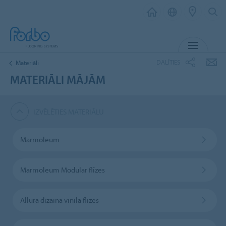
IZVĒL
DALĪTIES
Materiāli
MATERIĀLI MĀJĀM
IZVĒLĒTIES MATERIĀLU
Marmoleum
Marmoleum Modular flīzes
Allura dizaina vinila flīzes