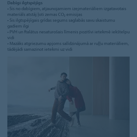
Dabīgi ilgtspējīgs
• Šis no dabīgiem, atjaunojamiem izejmateriāliem izgatavotais
materiāls atstāj ļoti zemas CO₂ emisijas
• Šis ilgtspējīgais grīdas segums saglabās savu skaistumu
gadiem ilgi
• PVH un ftalātus nesaturošais līmenis pozitīvi ietekmē iekštelpu
vidi
• Mazāks atgriezumu apjoms salīdzinājumā ar ruļļu materiāliem,
tādējādi samazinot ietekmi uz vidi