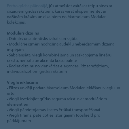
Forbo grīdas plānotājā
, jūs atradīsiet vairākas telpu ainas ar
dažādiem grīdas rakstiem, kurās varat eksperimentēt ar
dažādām krāsām un dizainiem no Marmoleum Modular
kolekcijas.
Modulārs dizains
• Dabisks un autentisks izskats un sajūta
• Modulārie izmēri nodrošina audeklu nebeidzamām dizaina
iespējām
• Sabalansēta, viegli kombinējama un saskaņojama lineāru
rakstu, neitrālu un akcenta krāsu palete
• Radiet dizainu no vienkāršas elegances līdz sarežģītiem,
individualizētiem grīdas rakstiem
Viegla ieklāšana
• Flīzes un dēļi padara Marmoleum Modular ieklāšanu vieglu un
ērtu
• Viegli izveidojiet grīdas seguma rakstus ar modulāriem
elementiem
• Viegli pārvietojamas kastes ērtākai transportēšanai
• Viegli tīrāms, pateicoties izturīgajam Topshield pro
pārklājumam