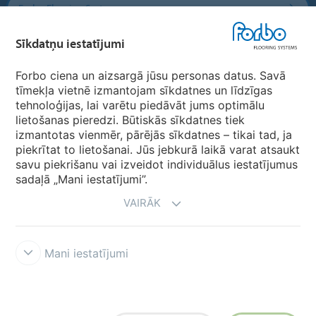
Forbo Flooring Systems
Sīkdatņu iestatījumi
Forbo Movement Systems
Forbo ciena un aizsargā jūsu personas datus. Savā
tīmekļa vietnē izmantojam sīkdatnes un līdzīgas
tehnoloģijas, lai varētu piedāvāt jums optimālu
Valstu mājas lapas
lietošanas pieredzi. Būtiskās sīkdatnes tiek
izmantotas vienmēr, pārējās sīkdatnes – tikai tad, ja
Izvēlēties valsti
piekrītat to lietošanai. Jūs jebkurā laikā varat atsaukt
savu piekrišanu vai izveidot individuālus iestatījumus
sadaļā „Mani iestatījumi”.
VAIRĀK
Mani iestatījumi
Lietošanas noteikumi & saistību atruna
Datu aizsardzība
Sīkdatnes
Forbo godprātības līnija
Sīkdatņu iestatījumi