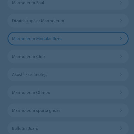
Marmoleum Soul
Dizains kopā ar Marmoleum
Marmoleum Modular flīzes
Marmoleum Click
Akustiskais linolejs
Marmoleum Ohmex
Marmoleum sporta grīdas
Bulletin Board