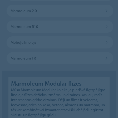
Marmoleum 2.0
Marmoleum R10
Mēbeļu linolejs
Marmoleum FR
Marmoleum Modular flīzes
Mūsu Marmoleum Modular kolekcija piedāvā ilgtspējīgas
linoleja flīzes dažādos izmēros un dizainos, kas ļauj radīt
interesantus grīdas dizainus. Dēļi un flīzes ir veidotas,
iedvesmojoties no koka, betona, akmens un marmora, un
tās var kombinēt vai izmantot atsevišķi, abējādi iegūstot
skaistu un ilgtspējīgu grīdu.