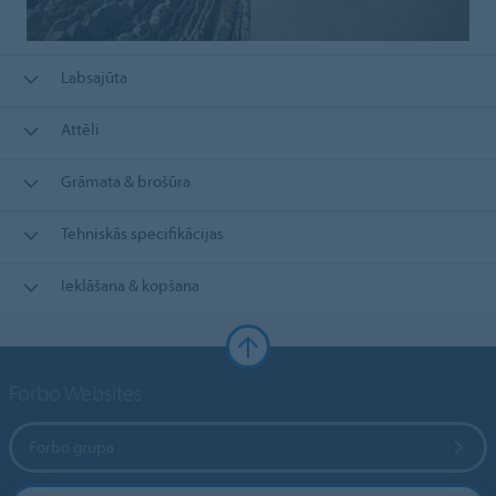
Labsajūta
Attēli
Grāmata & brošūra
Tehniskās specifikācijas
Ieklāšana & kopšana
Forbo Websites
Forbo grupa