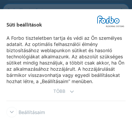
Forbo Flooring Systems
Süti beállítások
Forbo Movement Systems
A Forbo tiszteletben tartja és védi az Ön személyes
adatait. Az optimális felhasználói élmény
biztosításához weblapunkon sütiket és hasonló
Ország weboldala
technológiákat alkalmazunk. Az abszolút szükséges
sütiket mindig használjuk, a többit csak akkor, ha Ön
Válasszon országot
az alkalmazásához hozzájárult. A hozzájárulását
bármikor visszavonhatja vagy egyedi beállításokat
hozhat létre, a „Beállításaim” menüben.
TÖBB
Beállításaim
Disclaimer & Terms of use
Data protection
Cookies
Forbo
Integrity Line
Süti beállítások