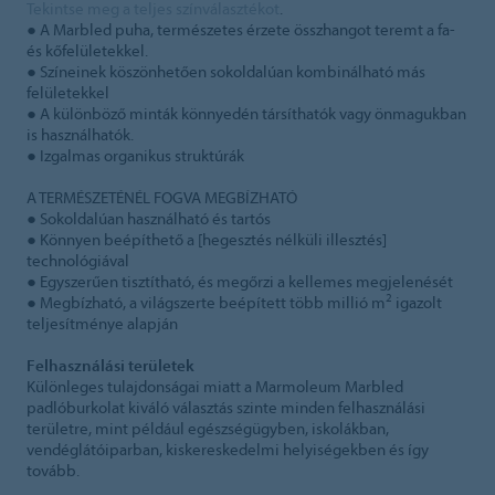
Tekintse meg a teljes színválasztékot
.
● A Marbled puha, természetes érzete összhangot teremt a fa-
és kőfelületekkel.
● Színeinek köszönhetően sokoldalúan kombinálható más
felületekkel
● A különböző minták könnyedén társíthatók vagy önmagukban
is használhatók.
● Izgalmas organikus struktúrák
A TERMÉSZETÉNÉL FOGVA MEGBÍZHATÓ
● Sokoldalúan használható és tartós
● Könnyen beépíthető a [hegesztés nélküli illesztés]
technológiával
● Egyszerűen tisztítható, és megőrzi a kellemes megjelenését
2
● Megbízható, a világszerte beépített több millió m
igazolt
teljesítménye alapján
Felhasználási területek
Különleges tulajdonságai miatt a Marmoleum Marbled
padlóburkolat kiváló választás szinte minden felhasználási
területre, mint például egészségügyben, iskolákban,
vendéglátóiparban, kiskereskedelmi helyiségekben és így
tovább.