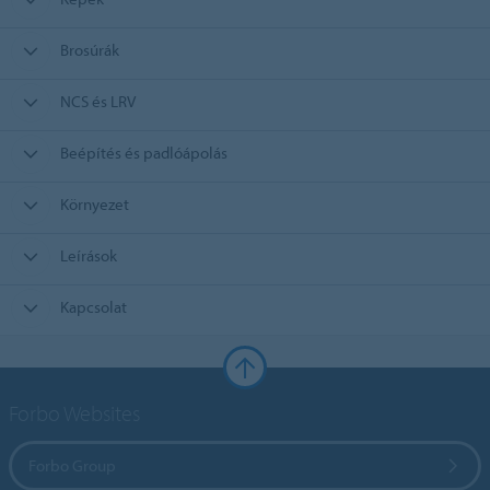
Brosúrák
NCS és LRV
Beépítés és padlóápolás
Környezet
Leírások
Kapcsolat
Forbo Websites
Forbo Group