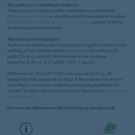
Akusztikus és vezetőképes linóleum
A Marmoleum Marbled padlót vezetőképes padlózatként
(
Marmoleum Ohmex
) és akusztikus padlóburkolatként kínáljuk
(
Marmoleum Decibel
,
Marmoleum Acoustic
), amely 18 dB és
14 dB hangcsökkentést kínál.
Marmoleum Fire retardant
Azokon a területeken, ahol kiterjesztett tűzgátló védelemre van
szükség, a Forbo kifejlesztette a 2,5 mm-es Marmoleum FR
padlót. Ez az új változat jobb tűzvédelmi besorolással
rendelkezik: Bfl-s1, G, CS az EN 13501-1 szerint.
A Marmoleum FR az EN 15102 szabvány szerint D-s2, d0
kategóriájú falburkolatnak minősül. A Marmoleum FR kérésre
rendelhető – minimális rendelési mennyiség és átfutási idő
mellett. További információkért lépjen kapcsolatba
értékesítési
osztályunkkal
!
Discover our Marmoleum Marbled Digital sample book: