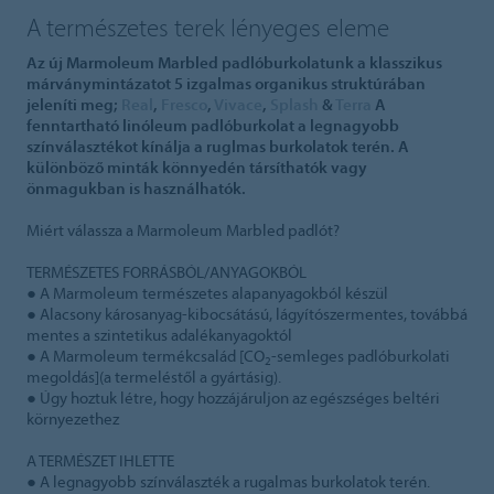
A természetes terek lényeges eleme
Az új Marmoleum Marbled padlóburkolatunk a klasszikus
márványmintázatot 5 izgalmas organikus struktúrában
jeleníti meg;
Real
,
Fresco
,
Vivace
,
Splash
&
Terra
A
fenntartható linóleum padlóburkolat a legnagyobb
színválasztékot kínálja a ruglmas burkolatok terén. A
különböző minták könnyedén társíthatók vagy
önmagukban is használhatók.
Miért válassza a Marmoleum Marbled padlót?
TERMÉSZETES FORRÁSBÓL/ANYAGOKBÓL
● A Marmoleum természetes alapanyagokból készül
● Alacsony károsanyag-kibocsátású, lágyítószermentes, továbbá
mentes a szintetikus adalékanyagoktól
● A Marmoleum termékcsalád [CO
-semleges padlóburkolati
2
megoldás](a termeléstől a gyártásig).
● Úgy hoztuk létre, hogy hozzájáruljon az egészséges beltéri
környezethez
A TERMÉSZET IHLETTE
● A legnagyobb színválaszték a rugalmas burkolatok terén.