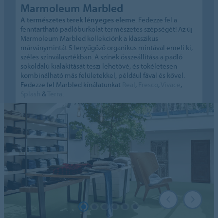
Marmoleum Marbled
A természetes terek lényeges eleme
. Fedezze fel a
fenntartható padlóburkolat természetes szépségét! Az új
Marmoleum Marbled kollekciónk a klasszikus
márványmintát 5 lenyűgöző organikus mintával emeli ki,
széles színválasztékban. A színek összeállítása a padló
sokoldalú kialakítását teszi lehetővé, és tökéletesen
kombinálható más felületekkel, például fával és kővel.
Fedezze fel Marbled kínálatunkat
Real
,
Fresco
,
Vivace
,
Splash
&
Terra
.