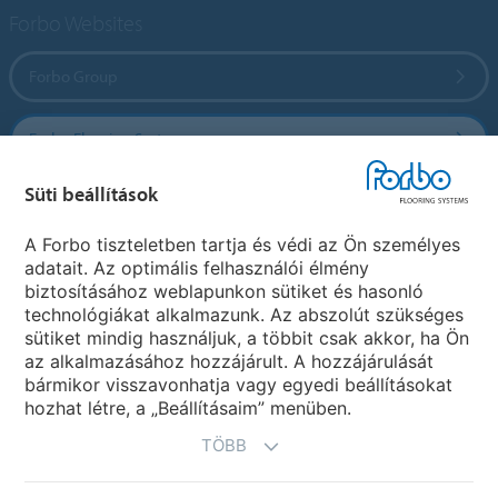
Forbo Websites
Forbo Group
Forbo Flooring Systems
Süti beállítások
Forbo Movement Systems
A Forbo tiszteletben tartja és védi az Ön személyes
adatait. Az optimális felhasználói élmény
biztosításához weblapunkon sütiket és hasonló
Ország weboldala
technológiákat alkalmazunk. Az abszolút szükséges
sütiket mindig használjuk, a többit csak akkor, ha Ön
Válasszon országot
az alkalmazásához hozzájárult. A hozzájárulását
bármikor visszavonhatja vagy egyedi beállításokat
hozhat létre, a „Beállításaim” menüben.
TÖBB