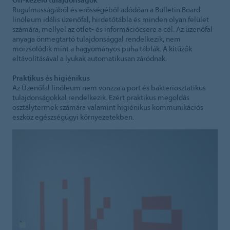
Rugalmasságából és erősségéből adódóan a Bulletin Board
linóleum idális üzenőfal, hirdetőtábla és minden olyan felület
számára, mellyel az ötlet- és információcsere a cél. Az üzenőfal
anyaga önmegtartó tulajdonsággal rendelkezik, nem
morzsolódik mint a hagyományos puha táblák. A kitűzők
eltávolításával a lyukak automatikusan záródnak.
Praktikus és higiénikus
Az Üzenőfal linóleum nem vonzza a port és bakteriosztatikus
tulajdonságokkal rendelkezik. Ezért praktikus megoldás
osztálytermek számára valamint higiénikus kommunikációs
eszköz egészségügyi környezetekben.