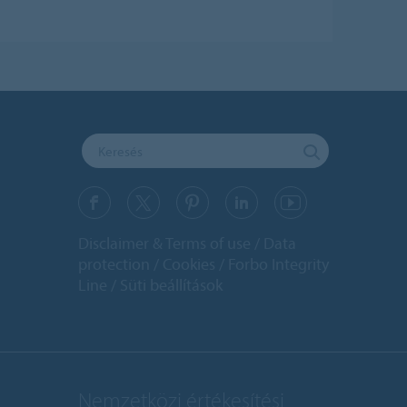
Disclaimer & Terms of use
Data
protection
Cookies
Forbo Integrity
Line
Süti beállítások
Nemzetközi értékesítési