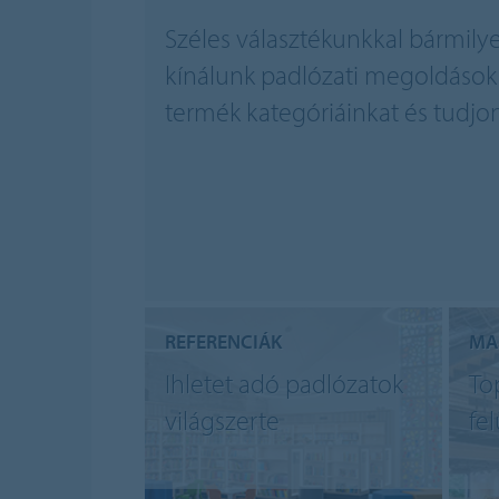
Széles választékunkkal bármily
kínálunk padlózati megoldások
termék kategóriáinkat és tudjo
REFERENCIÁK
MA
Ihletet adó padlózatok
To
világszerte
fe