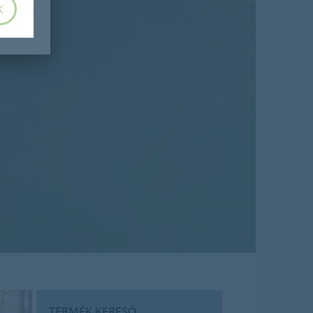
K
TERMÉK KERESŐ