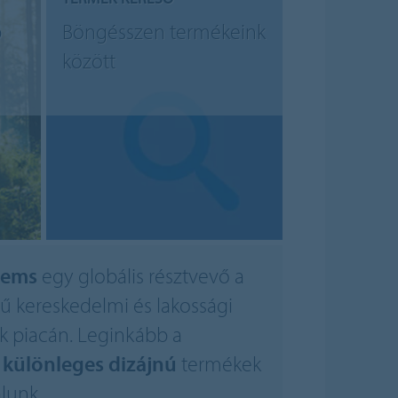
b
Böngésszen termékeink
között
tems
egy globális résztvevő a
 kereskedelmi és lakossági
k piacán. Leginkább a
a
különleges dizájnú
termékek
álunk