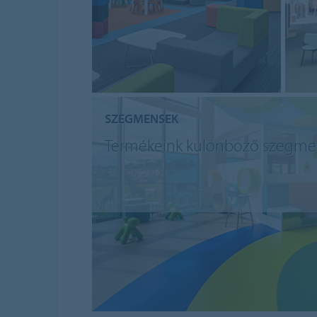
SZEGMENSEK
Termékeink különböző szegm