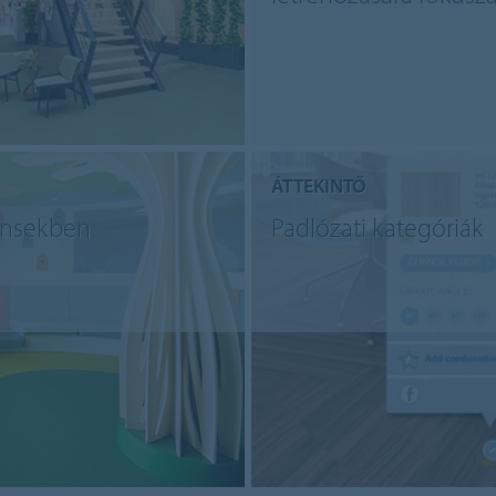
ÁTTEKINTŐ
ensekben
Padlózati kategóriák