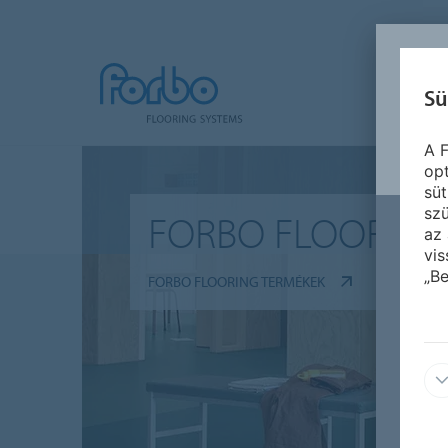
Sü
A F
opt
süt
szü
FORBO FLOORING
az 
vis
„Be
FORBO FLOORING TERMÉKEK