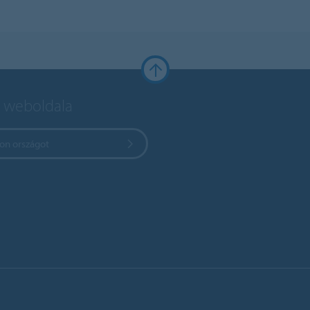
 weboldala
zon országot