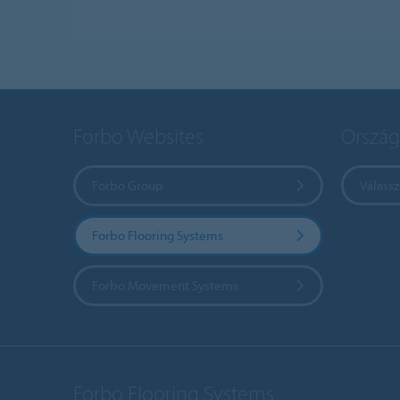
Forbo Websites
Ország
Forbo Group
Válass
Forbo Flooring Systems
Forbo Movement Systems
Forbo Flooring Systems