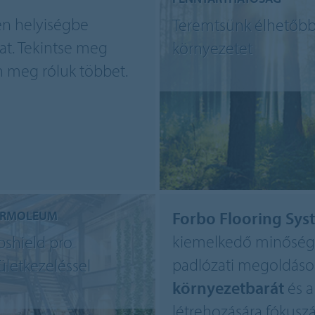
en helyiségbe
Teremtsünk élhetőb
at. Tekintse meg
környezetet
n meg róluk többet.
RMOLEUM
Forbo Flooring Sys
kiemelkedő minőségű
pshield pro
padlózati megoldáso
lületkezeléssel
környezetbarát
és 
létrehozására fókusz