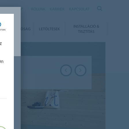
NGARY
RÓLUNK
KARRIER
KAPCSOLAT
INSTALLÁCIÓ &
ENNTARTHATÓSÁG
LETÖLTÉSEK
TISZTÍTÁS
z
Ön