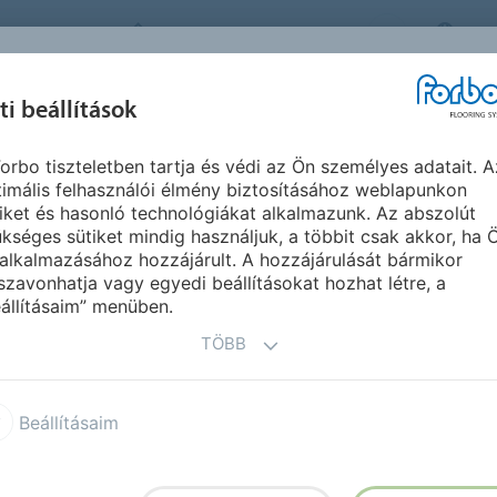
FORBO FLOORING SYSTEMS
HU
IHLET &
ti beállítások
TERMÉKEK
SZEGMENSEK
F
REFERENCIÁK
orbo tiszteletben tartja és védi az Ön személyes adatait. A
imális felhasználói élmény biztosításához weblapunkon
iket és hasonló technológiákat alkalmazunk. Az abszolút
kséges sütiket mindig használjuk, a többit csak akkor, ha 
 TERMÉKEK
alkalmazásához hozzájárult. A hozzájárulását bármikor
szavonhatja vagy egyedi beállításokat hozhat létre, a
állításaim” menüben.
TÖBB
Beállításaim