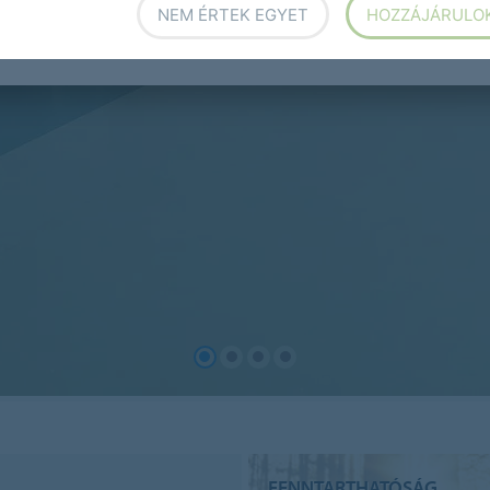
NEM ÉRTEK EGYET
HOZZÁJÁRULO
FENNTARTHATÓSÁG