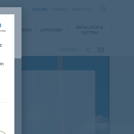
NGARY
RÓLUNK
KARRIER
KAPCSOLAT
INSTALLÁCIÓ &
ENNTARTHATÓSÁG
LETÖLTÉSEK
TISZTÍTÁS
z
MEGOSZTÁS
Ön