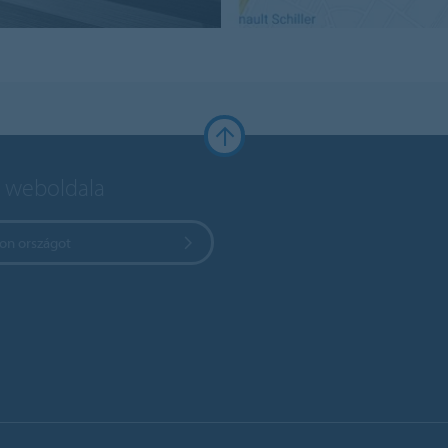
 weboldala
zon országot