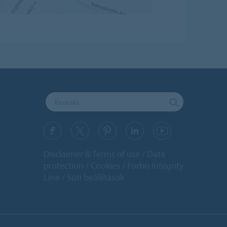
Disclaimer & Terms of use
Data
protection
Cookies
Forbo Integrity
Line
Süti beállítások