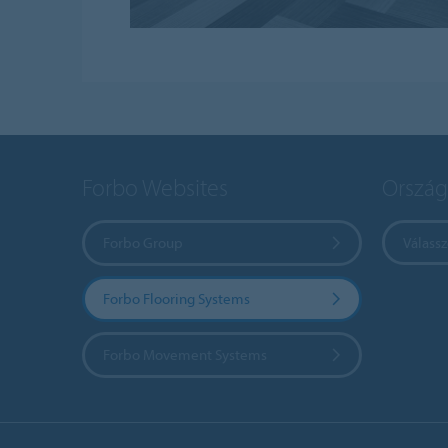
Forbo Websites
Ország
Forbo Group
Válass
Forbo Flooring Systems
Forbo Movement Systems