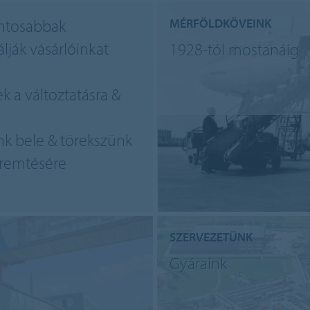
ntosabbak
MÉRFÖLDKÖVEINK
álják vásárlóinkat
1928-tól mostanáig
 a változtatásra &
nk bele & törekszünk
remtésére
SZERVEZETÜNK
Gyáraink