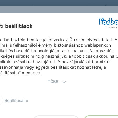
FORBO FLOORING SYSTEMS
HU
IHLET &
ti beállítások
TERMÉKEK
SZEGMENSEK
F
REFERENCIÁK
orbo tiszteletben tartja és védi az Ön személyes adatait. A
imális felhasználói élmény biztosításához weblapunkon
iket és hasonló technológiákat alkalmazunk. Az abszolút
kséges sütiket mindig használjuk, a többit csak akkor, ha 
alkalmazásához hozzájárult. A hozzájárulását bármikor
szavonhatja vagy egyedi beállításokat hozhat létre, a
ystems-ről
állításaim” menüben.
TÖBB
vezető szereplője a kiváló minőségű padlózati
luxus vinyl modulok, flokkolt szőnyegek és
Beállításaim