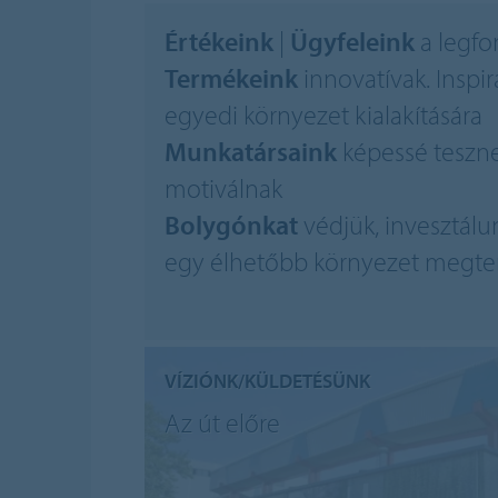
Értékeink
|
Ügyfeleink
a legfo
Termékeink
innovatívak. Inspir
egyedi környezet kialakítására
Munkatársaink
képessé tesznek
motiválnak
Bolygónkat
védjük, invesztálu
egy élhetőbb környezet megte
VÍZIÓNK/KÜLDETÉSÜNK
Az út előre