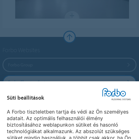
Forbo Websites
Forbo Group
Forbo Flooring Systems
Süti beállítások
Forbo Movement Systems
A Forbo tiszteletben tartja és védi az Ön személyes
adatait. Az optimális felhasználói élmény
biztosításához weblapunkon sütiket és hasonló
Ország weboldala
technológiákat alkalmazunk. Az abszolút szükséges
sütiket mindig használjuk, a többit csak akkor, ha Ön