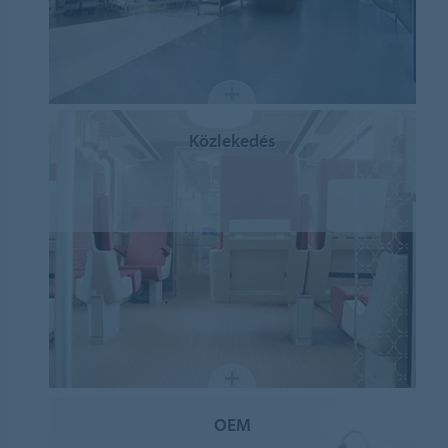
Közlekedés
OEM