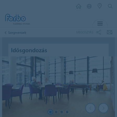
MENU
MEGOSZTÁS
Szegmensek
Idősgondozás