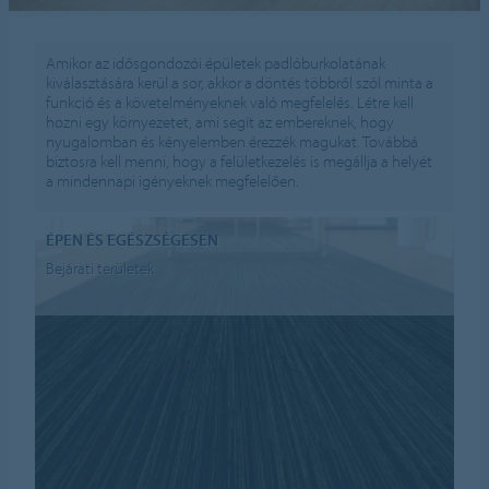
Amikor az idősgondozói épületek padlóburkolatának
kiválasztására kerül a sor, akkor a döntés többről szól minta a
funkció és a követelményeknek való megfelelés. Létre kell
hozni egy környezetet, ami segít az embereknek, hogy
nyugalomban és kényelemben érezzék magukat. Továbbá
biztosra kell menni, hogy a felületkezelés is megállja a helyét
a mindennapi igényeknek megfelelően.
ÉPEN ÉS EGÉSZSÉGESEN
Bejárati területek