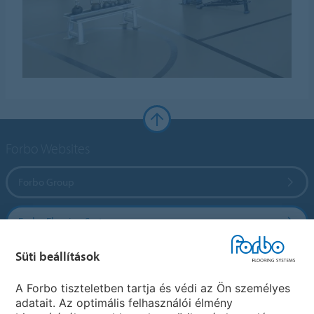
Forbo Websites
Forbo Group
Forbo Flooring Systems
Süti beállítások
Forbo Movement Systems
A Forbo tiszteletben tartja és védi az Ön személyes
adatait. Az optimális felhasználói élmény