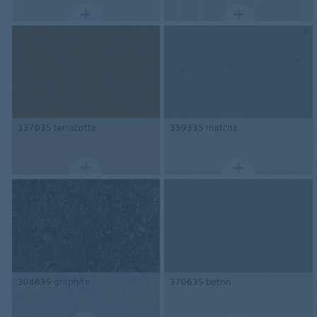
337035
terracotta
359335
matcha
304835
graphite
370635
beton