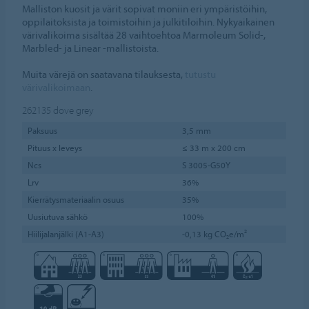
Malliston kuosit ja värit sopivat moniin eri ympäristöihin,
oppilaitoksista ja toimistoihin ja julkitiloihin. Nykyaikainen
värivalikoima sisältää 28 vaihtoehtoa Marmoleum Solid-,
Marbled- ja Linear -mallistoista.
Muita värejä on saatavana tilauksesta,
tutustu
värivalikoimaan
.
262135
dove grey
Paksuus
3,5 mm
Pituus x leveys
≤ 33 m x 200 cm
Ncs
S 3005-G50Y
Lrv
36%
Kierrätysmateriaalin osuus
35%
Uusiutuva sähkö
100%
Hiilijalanjälki (A1-A3)
-0,13 kg CO₂e/m²