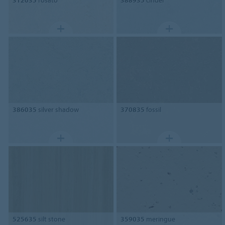
312035
rosato
388935
cinder
386035
silver shadow
370835
fossil
525635
silt stone
359035
meringue