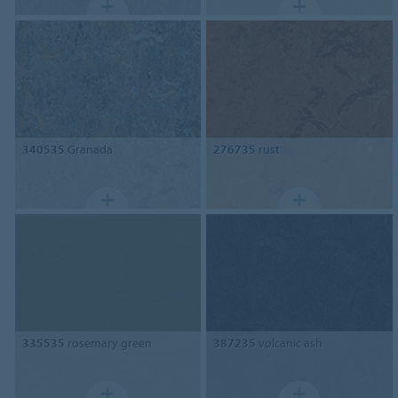
340535
Granada
276735
rust
335535
rosemary green
387235
volcanic ash