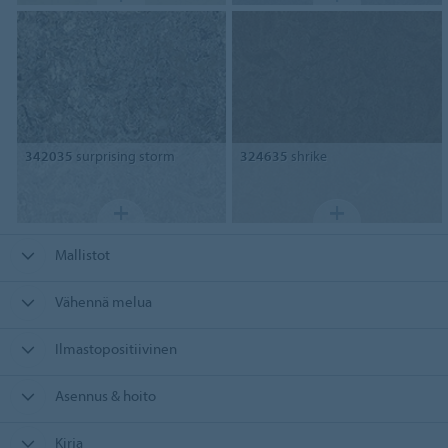
342035
surprising storm
324635
shrike
Mallistot
Vähennä melua
Ilmastopositiivinen
Asennus & hoito
Kirja