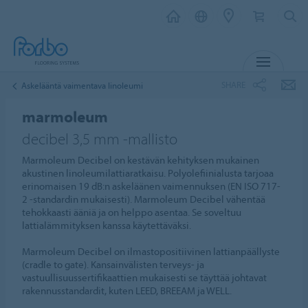
MENU
SHARE
Askelääntä vaimentava linoleumi
marmoleum
decibel 3,5 mm -mallisto
Marmoleum Decibel on kestävän kehityksen mukainen
akustinen linoleumilattiaratkaisu. Polyolefiinialusta tarjoaa
erinomaisen 19 dB:n askeläänen vaimennuksen (EN ISO 717-
2 -standardin mukaisesti). Marmoleum Decibel vähentää
tehokkaasti ääniä ja on helppo asentaa. Se soveltuu
lattialämmityksen kanssa käytettäväksi.
Marmoleum Decibel on ilmastopositiivinen lattianpäällyste
(cradle to gate). Kansainvälisten terveys- ja
vastuullisuussertifikaattien mukaisesti se täyttää johtavat
rakennusstandardit, kuten LEED, BREEAM ja WELL.