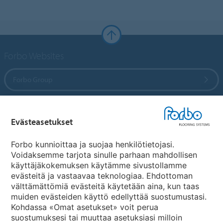
Forbo Websites
Forbo Group
Forbo Flooring Systems
Evästeasetukset
Forbo Movement Systems
Forbo kunnioittaa ja suojaa henkilötietojasi.
Voidaksemme tarjota sinulle parhaan mahdollisen
käyttäjäkokemuksen käytämme sivustollamme
evästeitä ja vastaavaa teknologiaa. Ehdottoman
Maakohtaiset sivut
välttämättömiä evästeitä käytetään aina, kun taas
muiden evästeiden käyttö edellyttää suostumustasi.
Valitse maa
Kohdassa «Omat asetukset» voit perua
suostumuksesi tai muuttaa asetuksiasi milloin