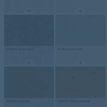
314635
serene grey
313635
concrete
325235
sparrow
359235
salted caramel