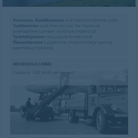
Arvomme.
Asiakkaamme
ovat liiketoimintamme sydän.
Tuotteemme
ovat innovatiivisia. Ne inspiroivat
asiakkaamme luomaan yksilöllisiä ympäristöjä.
Työntekijämme
valtuuttavat & motivoivat
Planeettamme
suojelemme, investoimme ja luomme
parempaa ympäristöä.
MERKKIPAALUMME
Vuodesta 1928 tähän päivään asti