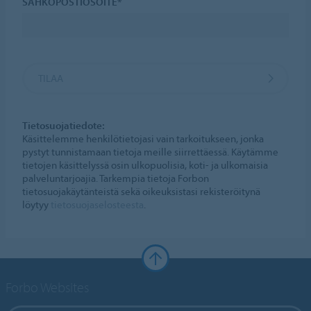
SÄHKÖPOSTIOSOITE*
TILAA
Tietosuojatiedote:
Käsittelemme henkilötietojasi vain tarkoitukseen, jonka
pystyt tunnistamaan tietoja meille siirrettäessä. Käytämme
tietojen käsittelyssä osin ulkopuolisia, koti- ja ulkomaisia
palveluntarjoajia. Tarkempia tietoja Forbon
tietosuojakäytänteistä sekä oikeuksistasi rekisteröitynä
löytyy
tietosuojaselosteesta
.
Forbo Websites