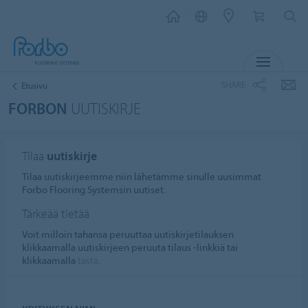
MENU
SHARE
Etusivu
FORBON
UUTISKIRJE
Tilaa
uutiskirje
Tilaa uutiskirjeemme niin lähetämme sinulle uusimmat
Forbo Flooring Systemsin uutiset.
Tärkeää tietää
Voit milloin tahansa peruuttaa uutiskirjetilauksen
klikkaamalla uutiskirjeen peruuta tilaus -linkkiä tai
klikkaamalla
tästä
.