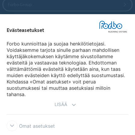
Forbo Group
Forbo Flooring Systems
Evästeasetukset
Forbo Movement Systems
Forbo kunnioittaa ja suojaa henkilötietojasi.
Voidaksemme tarjota sinulle parhaan mahdollisen
käyttäjäkokemuksen käytämme sivustollamme
evästeitä ja vastaavaa teknologiaa. Ehdottoman
Maakohtaiset sivut
välttämättömiä evästeitä käytetään aina, kun taas
muiden evästeiden käyttö edellyttää suostumustasi.
Valitse maa
Kohdassa «Omat asetukset» voit perua
suostumuksesi tai muuttaa asetuksiasi milloin
tahansa.
LISÄÄ
Omat asetukset