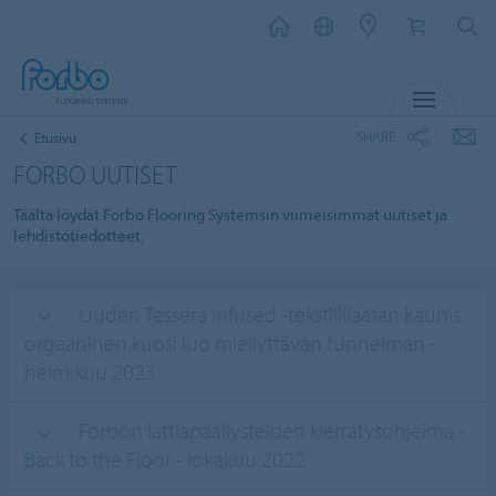
MENU
SHARE
Etusivu
FORBO UUTISET
Täältä löydät Forbo Flooring Systemsin viimeisimmät uutiset ja
lehdistötiedotteet.
Uuden Tessera Infused -tekstiililaatan kaunis
orgaaninen kuosi luo miellyttävän tunnelman -
helmikuu 2023
Forbon lattiapäällysteiden kierrätysohjelma -
Back to the Floor - lokakuu 2022