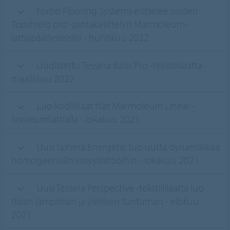
Forbo Flooring Systems esittelee uuden
Topshield pro -pintakäsittelyn Marmoleum-
lattiapäällysteisiin - huhtikuu 2022
Uudistettu Tessera Basis Pro -tekstiililaatta -
maaliskuu 2022
Luo kodikkaat tilat Marmoleum Linear -
linoleumilattialla - lokakuu 2021
Uusi Sphera Energetic tuo uutta dynamiikkaa
homogeenisiin vinyylilattioihin - lokakuu 2021
Uusi Tessera Perspective -tekstiililaatta luo
tilaan lämpimän ja ylellisen tuntuman - elokuu
2021