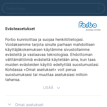
Forbo Group
Forbo Flooring Systems
Evästeasetukset
Forbo Movement Systems
Forbo kunnioittaa ja suojaa henkilötietojasi.
Voidaksemme tarjota sinulle parhaan mahdollisen
käyttäjäkokemuksen käytämme sivustollamme
evästeitä ja vastaavaa teknologiaa. Ehdottoman
Maakohtaiset sivut
välttämättömiä evästeitä käytetään aina, kun taas
muiden evästeiden käyttö edellyttää suostumustasi.
Valitse maa
Kohdassa «Omat asetukset» voit perua
suostumuksesi tai muuttaa asetuksiasi milloin
tahansa.
LISÄÄ
Omat asetukset