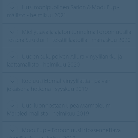
Uusi monipuolinen Sarlon & Modul'up -
mallisto - helmikuu 2021
Miellyttävä ja ajaton tunnelma Forbon uusilla
Tessera Struktur 1 -tekstiililaatoilla - marraskuu 2020
Uuden sukupolven Allura vinyylilankku ja
laattamallisto - helmikuu 2020
Koe uusi Eternal-vinyylilattia - päivän
jokaisena hetkenä - syyskuu 2019
Uusi luonnostaan upea Marmoleum
Marbled-mallisto - helmikuu 2019
Modul'up – Forbon uusi irtoasennettava
vinyylilattia - toukokuu 2018