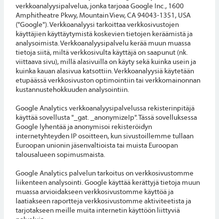
verkkoanalyysipalvelua, jonka tarjoaa Google Inc., 1600
Amphitheatre Pkwy, Mountain View, CA 94043-1351, USA
("Google"). Verkkoanalyysi tarkoittaa verkkosivustojen
käyttäjien käyttäytymistä koskevien tietojen keräämistä ja
analysoimista. Verkkoanalyysipalvelu kerää muun muassa
tietoja siitä, miltä verkkosivulta käyttäjä on saapunut (nk.
viittaava sivu), millä alasivuilla on käyty sekä kuinka usein ja
kuinka kauan alasivua katsottiin. Verkkoanalyysiä käytetään
etupäässä verkkosivuston optimointiin tai verkkomainonnan
kustannustehokkuuden analysointiin.
Google Analytics verkkoanalyysipalvelussa rekisterinpitäjä
käyttää sovellusta "_gat. _anonymizeIp". Tässä sovelluksessa
Google lyhentää ja anonymisoi rekisteröidyn
internetyhteyden IP osoitteen, kun sivustoillemme tullaan
Euroopan unionin jäsenvaltioista tai muista Euroopan
talousalueen sopimusmaista.
Google Analytics palvelun tarkoitus on verkkosivustomme
liikenteen analysointi. Google käyttää kerättyjä tietoja muun
muassa arvioidakseen verkkosivustomme käyttöä ja
laatiakseen raportteja verkkosivustomme aktiviteetista ja
tarjotakseen meille muita internetin käyttöön liittyviä