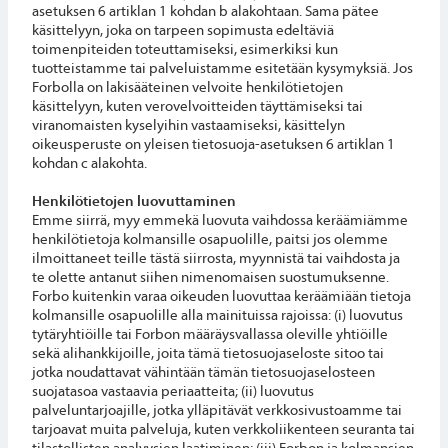
asetuksen 6 artiklan 1 kohdan b alakohtaan. Sama pätee
käsittelyyn, joka on tarpeen sopimusta edeltäviä
toimenpiteiden toteuttamiseksi, esimerkiksi kun
tuotteistamme tai palveluistamme esitetään kysymyksiä. Jos
Forbolla on lakisääteinen velvoite henkilötietojen
käsittelyyn, kuten verovelvoitteiden täyttämiseksi tai
viranomaisten kyselyihin vastaamiseksi, käsittelyn
oikeusperuste on yleisen tietosuoja-asetuksen 6 artiklan 1
kohdan c alakohta.
Henkilötietojen luovuttaminen
Emme siirrä, myy emmekä luovuta vaihdossa keräämiämme
henkilötietoja kolmansille osapuolille, paitsi jos olemme
ilmoittaneet teille tästä siirrosta, myynnistä tai vaihdosta ja
te olette antanut siihen nimenomaisen suostumuksenne.
Forbo kuitenkin varaa oikeuden luovuttaa keräämiään tietoja
kolmansille osapuolille alla mainituissa rajoissa: (i) luovutus
tytäryhtiöille tai Forbon määräysvallassa oleville yhtiöille
sekä alihankkijoille, joita tämä tietosuojaseloste sitoo tai
jotka noudattavat vähintään tämän tietosuojaselosteen
suojatasoa vastaavia periaatteita; (ii) luovutus
palveluntarjoajille, jotka ylläpitävät verkkosivustoamme tai
tarjoavat muita palveluja, kuten verkkoliikenteen seuranta tai
tilastollisten analyysien laatiminen; (iii) Forbon ja kolmansien