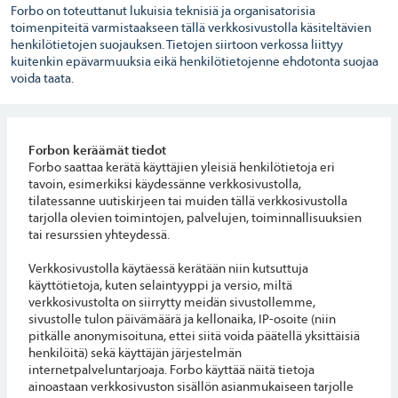
Forbo on toteuttanut lukuisia teknisiä ja organisatorisia
toimenpiteitä varmistaakseen tällä verkkosivustolla käsiteltävien
henkilötietojen suojauksen. Tietojen siirtoon verkossa liittyy
kuitenkin epävarmuuksia eikä henkilötietojenne ehdotonta suojaa
voida taata.
Forbon keräämät tiedot
Forbo saattaa kerätä käyttäjien yleisiä henkilötietoja eri
tavoin, esimerkiksi käydessänne verkkosivustolla,
tilatessanne uutiskirjeen tai muiden tällä verkkosivustolla
tarjolla olevien toimintojen, palvelujen, toiminnallisuuksien
tai resurssien yhteydessä.
Verkkosivustolla käytäessä kerätään niin kutsuttuja
käyttötietoja, kuten selaintyyppi ja versio, miltä
verkkosivustolta on siirrytty meidän sivustollemme,
sivustolle tulon päivämäärä ja kellonaika, IP-osoite (niin
pitkälle anonymisoituna, ettei siitä voida päätellä yksittäisiä
henkilöitä) sekä käyttäjän järjestelmän
internetpalveluntarjoaja. Forbo käyttää näitä tietoja
ainoastaan verkkosivuston sisällön asianmukaiseen tarjolle