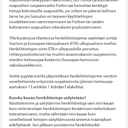
osapuolien suojaamiseksi Forbo saa luovuttaa kerättyjä
tietoja kolmansille osapuolille, jos siihen on pätevä laillinen
tarve tai jos luovutus on tarpeen käyttöehtojen
noudattamisen varmistamiseen tai Forbon tai näiden
kolmansien osapuolien oikeuksien puolustamiseen.
Yllä kuvatuissa tilanteissa henkilötietojanne saatetaan siirtää
Sveitsin ja Euroopan talousalueen (ETA) ulkopuolisiin maihin.
Henkilötietojen siirto ETA:n ulkopuolelle perustuu
riittävyysselosteisiin tai muihin asianmukaisiin suojatoimiin,
etenkin tietosuojaa koskeviin Euroopan komission
vakiolausekkeisiin.
Voitte pyytää meiltä jäljennöksen henkilötietojenne vientiin
sovellettavista erityisistä suojatoimista (yleisen tietosuoja-
asetuksen 13 artiklan 1 kohdan f alakohta).
Kuinka kauan henkilötietoja säilytetään?
Käsittelemme ja säilytämme henkilötietoja vain niin kauan
kuin niitä tarvitaan henkilötietojen keräämisen tarkoituksen
toteuttamiseen, mutta vähintään niin kauan kuin
sovellettavat tietojen säilyttämisestä annetut määräykset
edellyttävät. Sen jälkeen poistamme henkilötiedot