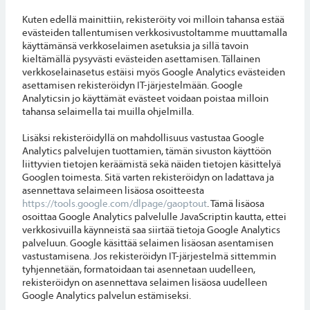
Kuten edellä mainittiin, rekisteröity voi milloin tahansa estää
evästeiden tallentumisen verkkosivustoltamme muuttamalla
käyttämänsä verkkoselaimen asetuksia ja sillä tavoin
kieltämällä pysyvästi evästeiden asettamisen. Tällainen
verkkoselainasetus estäisi myös Google Analytics evästeiden
asettamisen rekisteröidyn IT-järjestelmään. Google
Analyticsin jo käyttämät evästeet voidaan poistaa milloin
tahansa selaimella tai muilla ohjelmilla.
Lisäksi rekisteröidyllä on mahdollisuus vastustaa Google
Analytics palvelujen tuottamien, tämän sivuston käyttöön
liittyvien tietojen keräämistä sekä näiden tietojen käsittelyä
Googlen toimesta. Sitä varten rekisteröidyn on ladattava ja
asennettava selaimeen lisäosa osoitteesta
https://tools.google.com/dlpage/gaoptout
. Tämä lisäosa
osoittaa Google Analytics palvelulle JavaScriptin kautta, ettei
verkkosivuilla käynneistä saa siirtää tietoja Google Analytics
palveluun. Google käsittää selaimen lisäosan asentamisen
vastustamisena. Jos rekisteröidyn IT-järjestelmä sittemmin
tyhjennetään, formatoidaan tai asennetaan uudelleen,
rekisteröidyn on asennettava selaimen lisäosa uudelleen
Google Analytics palvelun estämiseksi.