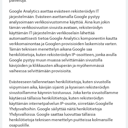
palveluja.
Google Analytics asettaa evästeen rekisteröidyn IT
järjestelmään. Evästeen asettamalla Google pystyy
analysoimaan verkkosivustomme käyttöä. Aina kun jokin
tämän verkkosivuston sivuista avataan, rekisteröidyn
käyttämän IT-järjestelmän verkkoselain lähettää
automaattisesti tietoa Google Analytics komponentin kautta
verkkomainontaa ja Googlen provisioiden laskemista varten.
Tämän teknisen menettelyn aikana Google saa
henkilötietoja, kuten rekisteröidyn IP-osoitteen, jonka avulla
Google pystyy muun muassa selvittämään sivustolla
kävijöiden ja klikkausten alkuperän ja myöhemmässä
vaiheessa selvittämään provisioita.
Evästeeseen tallennetaan henkilötietoja, kuten sivustolla
viipymisen aika, kävijän sijainti ja kyseisen rekisteröidyn
sivustoillamme käynnin toistuvuus. Joka kerta sivustollamme
käytäessä tällaisia henkilötietoja, kuten rekisteröidyn
käyttämän internetpalvelun IP-osoite, siirretään Googlelle
Yhdysvaltoihin. Google säilyttää näitä henkilötietoja
Yhdysvalloissa. Google saattaa luovuttaa tällaisia
henkilötietoja teknisen menettelyn puitteissa kolmansille
osapuolille.