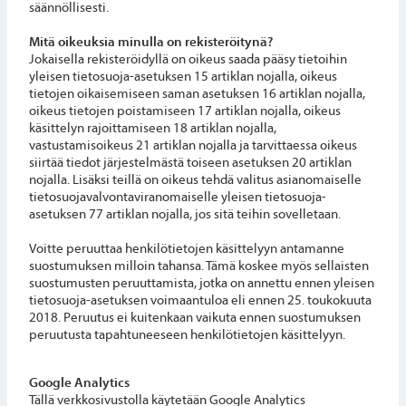
säännöllisesti.
Mitä oikeuksia minulla on rekisteröitynä?
Jokaisella rekisteröidyllä on oikeus saada pääsy tietoihin
yleisen tietosuoja-asetuksen 15 artiklan nojalla, oikeus
tietojen oikaisemiseen saman asetuksen 16 artiklan nojalla,
oikeus tietojen poistamiseen 17 artiklan nojalla, oikeus
käsittelyn rajoittamiseen 18 artiklan nojalla,
vastustamisoikeus 21 artiklan nojalla ja tarvittaessa oikeus
siirtää tiedot järjestelmästä toiseen asetuksen 20 artiklan
nojalla. Lisäksi teillä on oikeus tehdä valitus asianomaiselle
tietosuojavalvontaviranomaiselle yleisen tietosuoja-
asetuksen 77 artiklan nojalla, jos sitä teihin sovelletaan.
Voitte peruuttaa henkilötietojen käsittelyyn antamanne
suostumuksen milloin tahansa. Tämä koskee myös sellaisten
suostumusten peruuttamista, jotka on annettu ennen yleisen
tietosuoja-asetuksen voimaantuloa eli ennen 25. toukokuuta
2018. Peruutus ei kuitenkaan vaikuta ennen suostumuksen
peruutusta tapahtuneeseen henkilötietojen käsittelyyn.
Google Analytics
Tällä verkkosivustolla käytetään Google Analytics