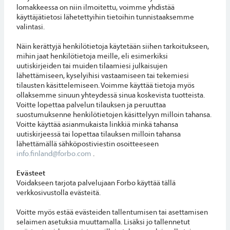
lomakkeessa on niin ilmoitettu, voimme yhdistää
käyttäjätietosi lähetettyihin tietoihin tunnistaaksemme
valintasi.
Näin kerättyjä henkilötietoja käytetään siihen tarkoitukseen,
mihin jaat henkilötietoja meille, eli esimerkiksi
uutiskirjeiden tai muiden tilaamiesi julkaisujen
lähettämiseen, kyselyihisi vastaamiseen tai tekemiesi
tilausten käsittelemiseen. Voimme käyttää tietoja myös
ollaksemme sinuun yhteydessä sinua koskevista tuotteista.
Voitte lopettaa palvelun tilauksen ja peruuttaa
suostumuksenne henkilötietojen käsittelyyn milloin tahansa.
Voitte käyttää asianmukaista linkkiä minkä tahansa
uutiskirjeessä tai lopettaa tilauksen milloin tahansa
lähettämällä sähköpostiviestin osoitteeseen
info.finland@forbo.com
.
Evästeet
Voidakseen tarjota palvelujaan Forbo käyttää tällä
verkkosivustolla evästeitä.
Voitte myös estää evästeiden tallentumisen tai asettamisen
selaimen asetuksia muuttamalla. Lisäksi jo tallennetut