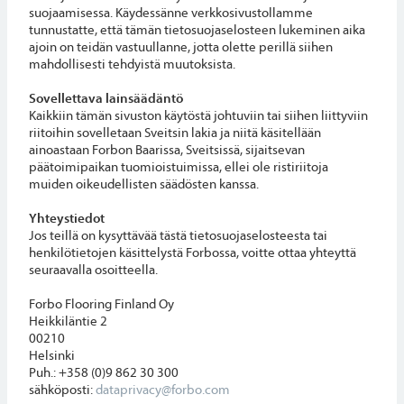
suojaamisessa. Käydessänne verkkosivustollamme
tunnustatte, että tämän tietosuojaselosteen lukeminen aika
ajoin on teidän vastuullanne, jotta olette perillä siihen
mahdollisesti tehdyistä muutoksista.
Sovellettava lainsäädäntö
Kaikkiin tämän sivuston käytöstä johtuviin tai siihen liittyviin
riitoihin sovelletaan Sveitsin lakia ja niitä käsitellään
ainoastaan Forbon Baarissa, Sveitsissä, sijaitsevan
päätoimipaikan tuomioistuimissa, ellei ole ristiriitoja
muiden oikeudellisten säädösten kanssa.
Yhteystiedot
Jos teillä on kysyttävää tästä tietosuojaselosteesta tai
henkilötietojen käsittelystä Forbossa, voitte ottaa yhteyttä
seuraavalla osoitteella.
Forbo Flooring Finland Oy
Heikkiläntie 2
00210
Helsinki
Puh.: +358 (0)9 862 30 300
sähköposti:
dataprivacy@forbo.com