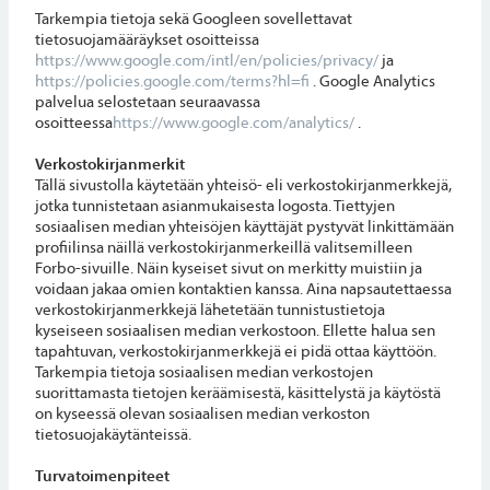
Tarkempia tietoja sekä Googleen sovellettavat
tietosuojamääräykset osoitteissa
https://www.google.com/intl/en/policies/privacy/
ja
https://policies.google.com/terms?hl=fi
. Google Analytics
palvelua selostetaan seuraavassa
osoitteessa
https://www.google.com/analytics/
.
Verkostokirjanmerkit
Tällä sivustolla käytetään yhteisö- eli verkostokirjanmerkkejä,
jotka tunnistetaan asianmukaisesta logosta. Tiettyjen
sosiaalisen median yhteisöjen käyttäjät pystyvät linkittämään
profiilinsa näillä verkostokirjanmerkeillä valitsemilleen
Forbo-sivuille. Näin kyseiset sivut on merkitty muistiin ja
voidaan jakaa omien kontaktien kanssa. Aina napsautettaessa
verkostokirjanmerkkejä lähetetään tunnistustietoja
kyseiseen sosiaalisen median verkostoon. Ellette halua sen
tapahtuvan, verkostokirjanmerkkejä ei pidä ottaa käyttöön.
Tarkempia tietoja sosiaalisen median verkostojen
suorittamasta tietojen keräämisestä, käsittelystä ja käytöstä
on kyseessä olevan sosiaalisen median verkoston
tietosuojakäytänteissä.
Turvatoimenpiteet