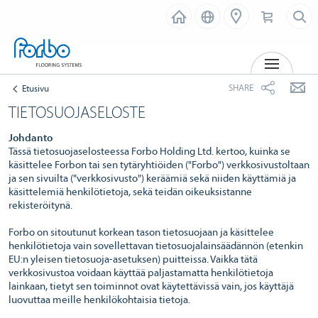
MENU
SHARE
Etusivu
TIETOSUOJASELOSTE
Johdanto
Tässä tietosuojaselosteessa Forbo Holding Ltd. kertoo, kuinka se
käsittelee Forbon tai sen tytäryhtiöiden ("Forbo") verkkosivustoltaan
ja sen sivuilta ("verkkosivusto") keräämiä sekä niiden käyttämiä ja
käsittelemiä henkilötietoja, sekä teidän oikeuksistanne
rekisteröitynä.
Forbo on sitoutunut korkean tason tietosuojaan ja käsittelee
henkilötietoja vain sovellettavan tietosuojalainsäädännön (etenkin
EU:n yleisen tietosuoja-asetuksen) puitteissa. Vaikka tätä
verkkosivustoa voidaan käyttää paljastamatta henkilötietoja
lainkaan, tietyt sen toiminnot ovat käytettävissä vain, jos käyttäjä
luovuttaa meille henkilökohtaisia tietoja.