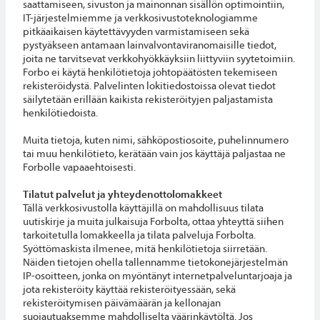
saattamiseen, sivuston ja mainonnan sisällön optimointiin,
IT-järjestelmiemme ja verkkosivustoteknologiamme
pitkäaikaisen käytettävyyden varmistamiseen sekä
pystyäkseen antamaan lainvalvontaviranomaisille tiedot,
joita ne tarvitsevat verkkohyökkäyksiin liittyviin syytetoimiin.
Forbo ei käytä henkilötietoja johtopäätösten tekemiseen
rekisteröidystä. Palvelinten lokitiedostoissa olevat tiedot
säilytetään erillään kaikista rekisteröityjen paljastamista
henkilötiedoista.
Muita tietoja, kuten nimi, sähköpostiosoite, puhelinnumero
tai muu henkilötieto, kerätään vain jos käyttäjä paljastaa ne
Forbolle vapaaehtoisesti.
Tilatut palvelut ja yhteydenottolomakkeet
Tällä verkkosivustolla käyttäjillä on mahdollisuus tilata
uutiskirje ja muita julkaisuja Forbolta, ottaa yhteyttä siihen
tarkoitetulla lomakkeella ja tilata palveluja Forbolta.
Syöttömaskista ilmenee, mitä henkilötietoja siirretään.
Näiden tietojen ohella tallennamme tietokonejärjestelmän
IP-osoitteen, jonka on myöntänyt internetpalveluntarjoaja ja
jota rekisteröity käyttää rekisteröityessään, sekä
rekisteröitymisen päivämäärän ja kellonajan
suojautuaksemme mahdolliselta väärinkäytöltä. Jos