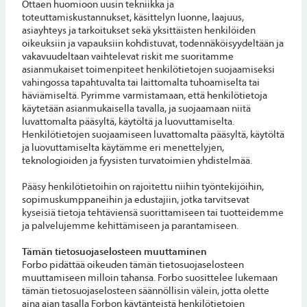
Ottaen huomioon uusin tekniikka ja
toteuttamiskustannukset, käsittelyn luonne, laajuus,
asiayhteys ja tarkoitukset sekä yksittäisten henkilöiden
oikeuksiin ja vapauksiin kohdistuvat, todennäköisyydeltään ja
vakavuudeltaan vaihtelevat riskit me suoritamme
asianmukaiset toimenpiteet henkilötietojen suojaamiseksi
vahingossa tapahtuvalta tai laittomalta tuhoamiselta tai
häviämiseltä. Pyrimme varmistamaan, että henkilötietoja
käytetään asianmukaisella tavalla, ja suojaamaan niitä
luvattomalta pääsyltä, käytöltä ja luovuttamiselta.
Henkilötietojen suojaamiseen luvattomalta pääsyltä, käytöltä
ja luovuttamiselta käytämme eri menettelyjen,
teknologioiden ja fyysisten turvatoimien yhdistelmää.
Pääsy henkilötietoihin on rajoitettu niihin työntekijöihin,
sopimuskumppaneihin ja edustajiin, jotka tarvitsevat
kyseisiä tietoja tehtäviensä suorittamiseen tai tuotteidemme
ja palvelujemme kehittämiseen ja parantamiseen.
Tämän tietosuojaselosteen muuttaminen
Forbo pidättää oikeuden tämän tietosuojaselosteen
muuttamiseen milloin tahansa. Forbo suosittelee lukemaan
tämän tietosuojaselosteen säännöllisin välein, jotta olette
aina ajan tasalla Forbon käytänteistä henkilötietojen