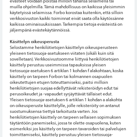
evästeet voidaan poistaa milloin tahansa selaimella tai
muilla ohjelmilla. Tämä mahdollisuus on kaikissa yleisimmin
käytetyissä selaimissa. Forbo korostaa kuitenkin, että silloin
verkkosivuston kaikki toiminnat eivät saata olla käytössänne
kaikissa ominaisuuksissaan. Tarkempia tietoja evästeistä on
jäljempänä evästekäytännöissä.
Käsittelyn oikeusperusta
Selostamme henkilötietojen käsittelyn oikeusperusteen
yleiseen tietosuoja-asetukseen viitaten (sikäli kuin sitä
sovelletaan). Verkkosivustoomme liittyvä henkilötietojen
käsittely perustuu useimmissa tapauksissa yleisen
tietosuoja-asetuksen 6 artiklan 1 kohdan f alakohtaan, koska
käsittely on tarpeen Forbon tai kolmannen osapuolen
oikeutettujen etujen toteuttamiseksi, paitsi milloin
henkilötietojen suojaa edellyttävät rekisteröidyn edut tai
perusoikeudet ja -vapaudet syrjäyttävät tällaiset edut.
Yleisen tietosuoja-asetuksen 6 artiklan 1 kohdan a alakohta
on oikeusperuste käsittelylle, jolle rekisteröity on antanut
suostumuksensa tiettyä tarkoitusta varten. Jos
henkilötietojen käsittely on tarpeen sellaisen sopimuksen
täytäntöön panemiseksi, jossa te olette osapuolena, kuten
esimerkiksi jos käsittely on tarpeen tavaroiden tai palvelujen
toimittamiseksi, käsittely perustuu yleisen tietosuoja-