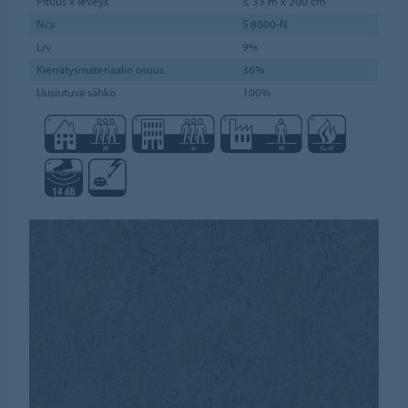
Pituus x leveys
≤ 33 m x 200 cm
Ncs
S 8000-N
Lrv
9%
Kierrätysmateriaalin osuus
36%
Uusiutuva sähkö
100%