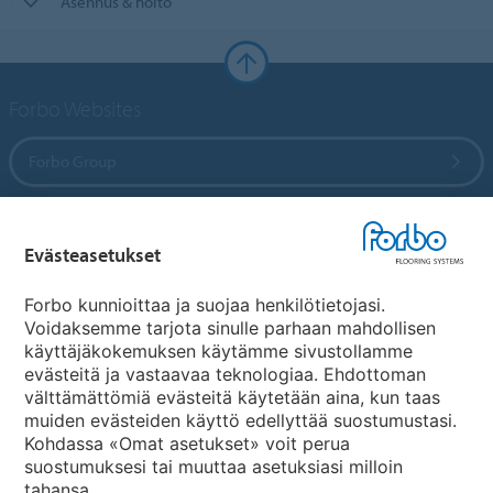
Asennus & hoito
Forbo Websites
Forbo Group
Forbo Flooring Systems
Evästeasetukset
Forbo Movement Systems
Forbo kunnioittaa ja suojaa henkilötietojasi.
Voidaksemme tarjota sinulle parhaan mahdollisen
käyttäjäkokemuksen käytämme sivustollamme
evästeitä ja vastaavaa teknologiaa. Ehdottoman
Maakohtaiset sivut
välttämättömiä evästeitä käytetään aina, kun taas
muiden evästeiden käyttö edellyttää suostumustasi.
Valitse maa
Kohdassa «Omat asetukset» voit perua
suostumuksesi tai muuttaa asetuksiasi milloin
tahansa.