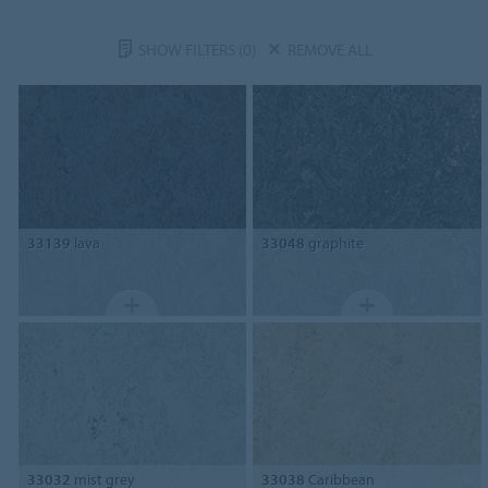
SHOW FILTERS
(0)
REMOVE ALL
33139
lava
33048
graphite
33032
mist grey
33038
Caribbean