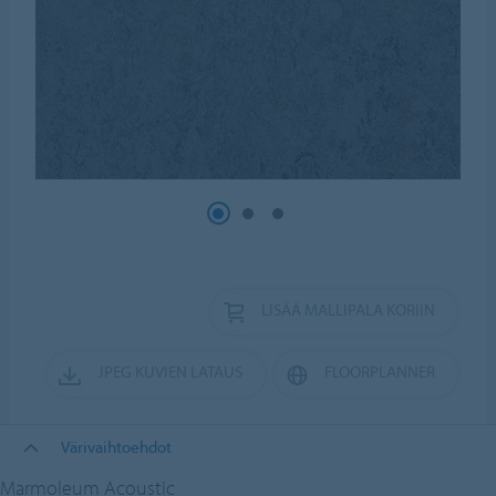
LISÄÄ MALLIPALA KORIIN
JPEG KUVIEN LATAUS
FLOORPLANNER
Värivaihtoehdot
Marmoleum Acoustic