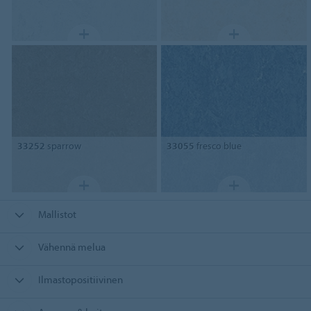
33252
sparrow
33055
fresco blue
Mallistot
Vähennä melua
Ilmastopositiivinen