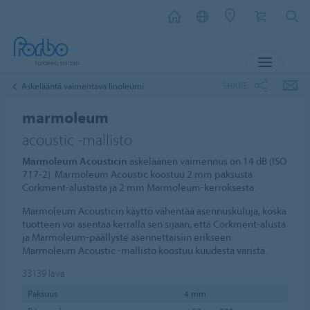
MENU
SHARE
Askelääntä vaimentava linoleumi
marmoleum
acoustic -mallisto
Marmoleum Acousticin
askeläänen vaimennus on 14 dB (ISO
717-2). Marmoleum Acoustic koostuu 2 mm paksusta
Corkment-alustasta ja 2 mm Marmoleum-kerroksesta.
Marmoleum Acousticin käyttö vähentää asennuskuluja, koska
tuotteen voi asentaa kerralla sen sijaan, että Corkment-alusta
ja Marmoleum-päällyste asennettaisiin erikseen.
Marmoleum Acoustic -mallisto koostuu kuudesta väristä.
33139
lava
Paksuus
4 mm