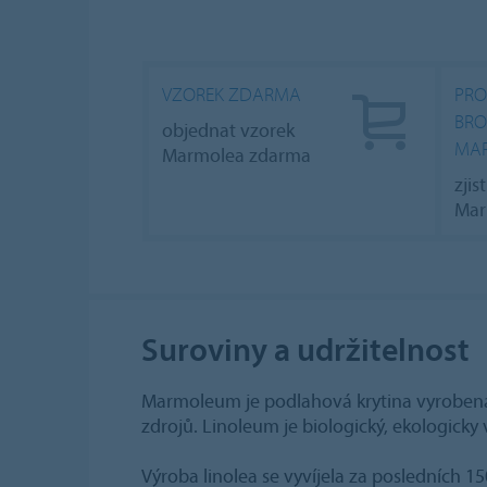
VZOREK ZDARMA
PRO
BR
objednat vzorek
MA
Marmolea zdarma
zjis
Ma
Suroviny a udržitelnost
Marmoleum je podlahová krytina vyrobená
zdrojů. Linoleum je biologický, ekologicky
Výroba linolea se vyvíjela za posledních 