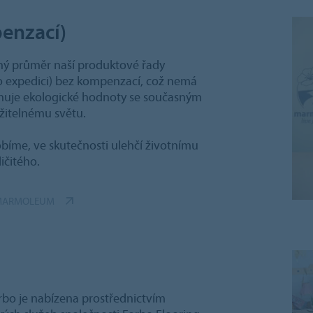
enzací)
ý průměr naší produktové řady
o expedici) bez kompenzací, což nemá
inuje ekologické hodnoty se současným
ržitelnému světu.
bíme, ve skutečnosti ulehčí životnímu
ičitého.
Y MARMOLEUM
rbo je nabízena prostřednictvím