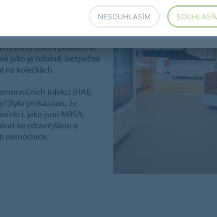
ešení podlah pro
NESOUHLASÍM
SOUHLASÍ
ice
, soukromé kliniky,
ného bydlení - to vše těží z
enického řešení podlahové
ejně jako je odolné, bezpečné
í na kolečkách.
emocničních infekcí (HAI),
hy? Bylo prokázáno, že
infekcí, jako jsou MRSA,
spívat ke zdravějšímu a
sti nemocnice.