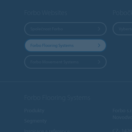
Forbo Websites
Poboč
Společnost Forbo
Vybert
Forbo Flooring Systems
Forbo Movement Systems
Forbo Flooring Systems
Produkty
Forbo s.r
Novodvo
Segmenty
CZ- 1420
Inspirace a reference