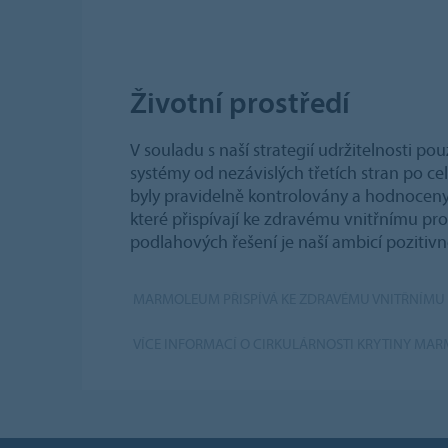
Životní prostředí
V souladu s naší strategií udržitelnosti po
systémy od nezávislých třetích stran po c
byly pravidelně kontrolovány a hodnoceny
které přispívají ke zdravému vnitřnímu pro
podlahových řešení je naší ambicí pozitiv
MARMOLEUM PŘISPÍVÁ KE ZDRAVÉMU VNITŘNÍMU 
VÍCE INFORMACÍ O CIRKULÁRNOSTI KRYTINY MA