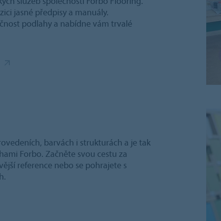
kých služeb společnosti Forbo Flooring.
ici jasné předpisy a manuály.
kčnost podlahy a nabídne vám trvalé
edeních, barvách i strukturách a je tak
hami Forbo. Začněte svou cestu za
vější reference nebo se pohrajete s
h.