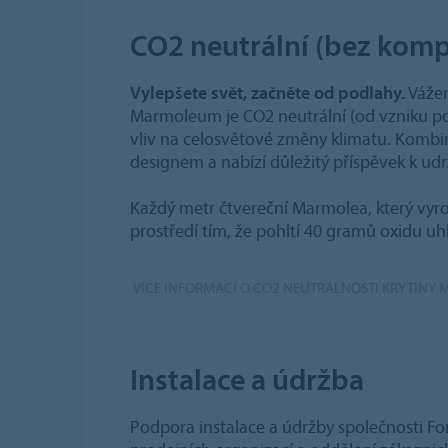
CO2 neutrální (bez komp
Vylepšete svět, začněte od podlahy.
Vážen
Marmoleum je CO2 neutrální (od vzniku p
vliv na celosvětové změny klimatu. Komb
designem a nabízí důležitý příspěvek k ud
Každý metr čtvereční Marmolea, který vyro
prostředí tím, že pohltí 40 gramů oxidu uhl
VÍCE INFORMACÍ O CO2 NEUTRÁLNOSTI KRYTIN
Instalace a údržba
Podpora instalace a údržby společnosti Fo