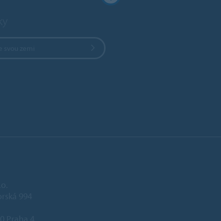
ky
e svou zemi
.o.
rská 994
0 Praha 4