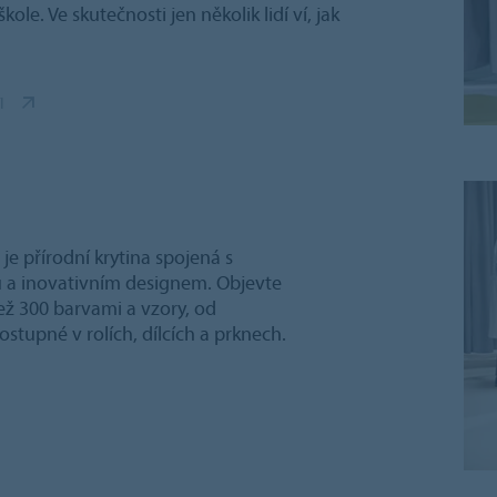
e. Ve skutečnosti jen několik lidí ví, jak
I
e přírodní krytina spojená s
tou a inovativním designem. Objevte
ež 300 barvami a vzory, od
tupné v rolích, dílcích a prknech.