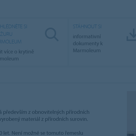
HLÉDNĚTE SI
STÁHNOUT SI
OŽURU
informativní
RMOLEUM
dokumenty k
Marmoleum
tit více o krytině
rmoleum
 především z obnovitelných přírodních
 vyrobený materiál z přírodních surovin.
150 let. Není možné se tomuto řemeslu