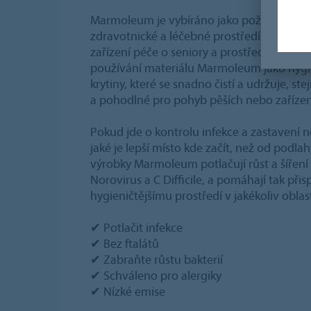
Marmoleum je vybíráno jako požadované ř
zdravotnické a léčebné prostředí.
Nemocn
zařízení péče o seniory a prostředí asistova
používání materiálu Marmoleum jako hygi
krytiny, které se snadno čistí a udržuje, st
a pohodlné pro pohyb pěších nebo zařízen
Pokud jde o kontrolu infekce a zastavení n
jaké je lepší místo kde začít, než od podla
výrobky Marmoleum potlačují růst a šíření 
Norovirus a C Difficile, a pomáhají tak při
hygieničtějšímu prostředí v jakékoliv obla
✔ Potlačit infekce
✔ Bez ftalátů
✔ Zabraňte růstu bakterií
✔ Schváleno pro alergiky
✔ Nízké emise