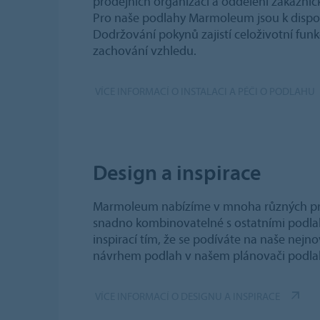
prodejních organizací a oddělení zákaznic
Pro naše podlahy Marmoleum jsou k dispoz
Dodržování pokynů zajistí celoživotní fun
zachování vzhledu.
VÍCE INFORMACÍ O INSTALACI A PÉČI O PODLAHU
Design a inspirace
Marmoleum nabízíme v mnoha různých prov
snadno kombinovatelné s ostatními podla
inspirací tím, že se podíváte na naše nejno
návrhem podlah v našem plánovači podla
VÍCE INFORMACÍ O DESIGNU A INSPIRACE