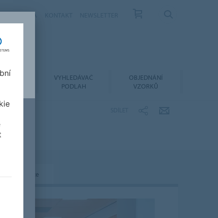
ÁS
KARIÉRA
KONTAKT
NEWSLETTER
bní
LACE A
VYHLEDÁVAČ
OBJEDNÁNÍ
RŽBA
PODLAH
VZORKŮ
kie
SDÍLET
e
t
Personalizace