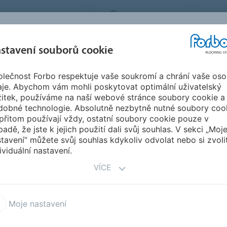
BO FLOORING SYSTEMS
CZECH REPUBLIC
O N
stavení souborů cookie
lečnost Forbo respektuje vaše soukromí a chrání vaše oso
SPIRACE A
STAHOVÁNÍ
INSTA
UDRŽITELNOST
aje. Abychom vám mohli poskytovat optimální uživatelský
EFERENCE
DOKUMENTŮ
ÚD
žitek, používáme na naší webové stránce soubory cookie a
dobné technologie. Absolutně nezbytně nutné soubory coo
Segmenty
Zdravotnictví
přitom používají vždy, ostatní soubory cookie pouze v
DRAVOTNICTVÍ
padě, že jste k jejich použití dali svůj souhlas. V sekci „Moj
tavení“ můžete svůj souhlas kdykoliv odvolat nebo si zvoli
ividuální nastavení.
VÍCE
st
Slabomyslní pacienti
Zdravotní prostředí
Moje nastavení
ická prostředí