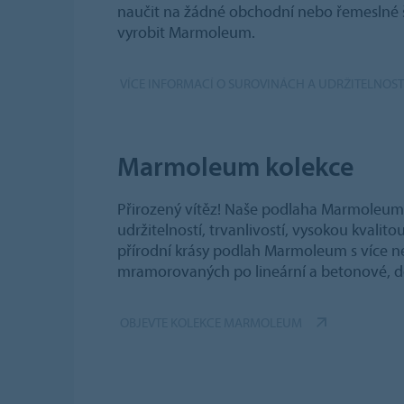
naučit na žádné obchodní nebo řemeslné škol
vyrobit Marmoleum.
VÍCE INFORMACÍ O SUROVINÁCH A UDRŽITELNOST
Marmoleum kolekce
Přirozený vítěz! Naše podlaha Marmoleum j
udržitelností, trvanlivostí, vysokou kvali
přírodní krásy podlah Marmoleum s více n
mramorovaných po lineární a betonové, dos
OBJEVTE KOLEKCE MARMOLEUM