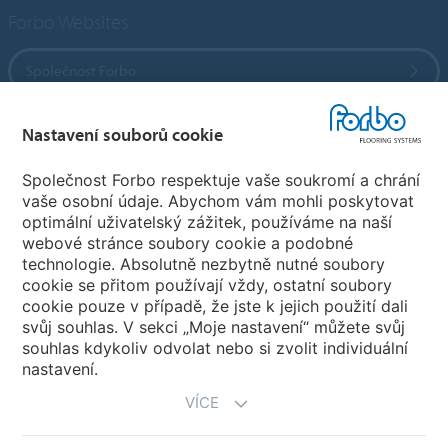
Forbo Websites
Společnost Forbo
Forbo Flooring Systems
Nastavení souborů cookie
Společnost Forbo respektuje vaše soukromí a chrání
Forbo Movement Systems
vaše osobní údaje. Abychom vám mohli poskytovat
optimální uživatelský zážitek, používáme na naší
webové stránce soubory cookie a podobné
technologie. Absolutně nezbytně nutné soubory
Pobočky
cookie se přitom používají vždy, ostatní soubory
cookie pouze v případě, že jste k jejich použití dali
Vyberte svou zemi
svůj souhlas. V sekci „Moje nastavení“ můžete svůj
souhlas kdykoliv odvolat nebo si zvolit individuální
nastavení.
VÍCE