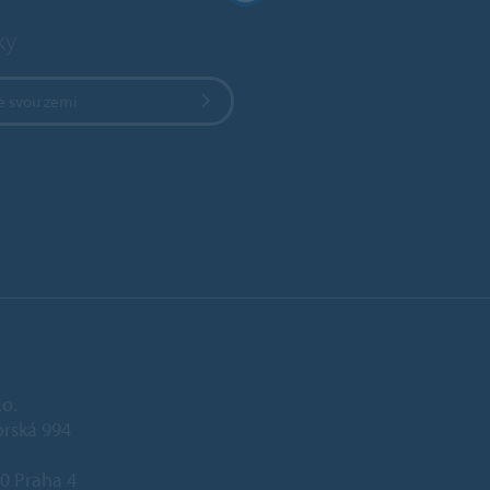
ky
e svou zemi
.o.
rská 994
0 Praha 4