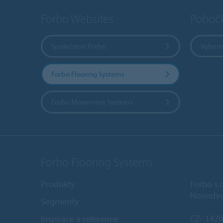
Forbo Websites
Poboč
Společnost Forbo
Vybert
Forbo Flooring Systems
Forbo Movement Systems
Forbo Flooring Systems
Produkty
Forbo s.r
Novodvo
Segmenty
CZ- 1420
Inspirace a reference