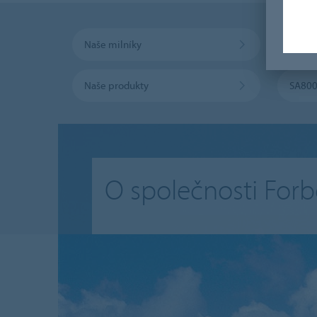
Naše milníky
Naše 
Naše produkty
SA80
O společnosti Forb