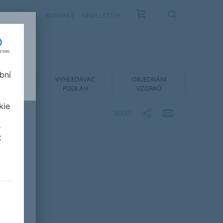
ÁS
KARIÉRA
KONTAKT
NEWSLETTER
bní
LACE A
VYHLEDÁVAČ
OBJEDNÁNÍ
RŽBA
PODLAH
VZORKŮ
kie
SDÍLET
e
t