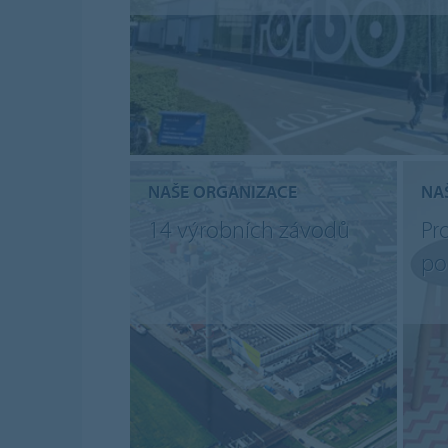
NAŠE ORGANIZACE
NA
14 výrobních závodů
Pr
po