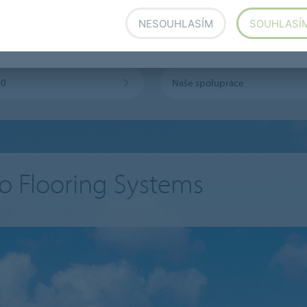
NESOUHLASÍM
SOUHLASÍ
mise
Naše organizace
00
Naše spolupráce
o Flooring Systems