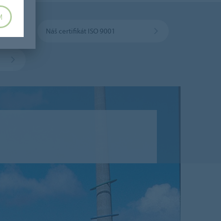
M
Náš certifikát ISO 9001