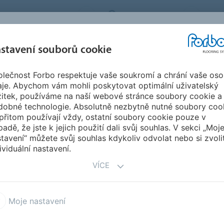
BO FLOORING SYSTEMS
CZECH REPUBLIC
O N
stavení souborů cookie
lečnost Forbo respektuje vaše soukromí a chrání vaše oso
SPIRACE A
STAHOVÁNÍ
INSTA
UDRŽITELNOST
aje. Abychom vám mohli poskytovat optimální uživatelský
EFERENCE
DOKUMENTŮ
ÚD
žitek, používáme na naší webové stránce soubory cookie a
dobné technologie. Absolutně nezbytně nutné soubory coo
přitom používají vždy, ostatní soubory cookie pouze v
padě, že jste k jejich použití dali svůj souhlas. V sekci „Moj
tavení“ můžete svůj souhlas kdykoliv odvolat nebo si zvoli
ividuální nastavení.
li vysoce kvalitních komerčních podlahovin a
VÍCE
 Linoleum Marmoleum, Vinyly, Luxusní vinylové dílce,
é koberce.
Moje nastavení