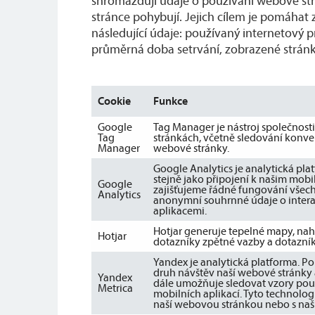
shromažďují údaje o používání webové strá
stránce pohybují. Jejich cílem je pomáhat
následující údaje: používaný internetový p
průměrná doba setrvání, zobrazené stránk
Cookie
Funkce
Google
Tag Manager je nástroj společnos
Tag
stránkách, včetně sledování konve
Manager
webové stránky.
Google Analytics je analytická pla
stejně jako připojení k našim mob
Google
zajišťujeme řádné fungování všech 
Analytics
anonymní souhrnné údaje o intera
aplikacemi.
Hotjar generuje tepelné mapy, nah
Hotjar
dotazníky zpětné vazby a dotazník
Yandex je analytická platforma. P
druh návštěv naší webové stránky a
Yandex
dále umožňuje sledovat vzory použ
Metrica
mobilních aplikací. Tyto technolo
naší webovou stránkou nebo s naš