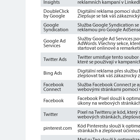
Insights
reklamních kampaní v LinkedI
DoubleClick
Digitální reklama pomocí sl
by Google
Zlepšuje se tak váš zákaznický 
Google
Služba Google Syndication se p
Syndication
reklamou pro Google AdSense 
Služby Google Ad Services jso
Google Ad
AdWords. Všechny sekce, které
Services
startovat onlinové a remarke
Twitter umisťuje tento soubor
Twitter Ads
které se používají v kampaníc
Digitální reklama přes služ
Bing Ads
zlepšovat tak váš zákaznický z
Facebook
Služba Facebook Connect je ap
Connect
webovými stránkami pomocí v
Facebook Pixel slouží k opti
Facebook
úkony na webových stránkách, 
Pixel na Twitteru je kód, kter
Twitter
webových stránkách, zlepšovat
Kód Pinterestu slouží k optim
pinterest.com
stránkách a zlepšovat účinnos
Mail.ru Tag slouží k optimali