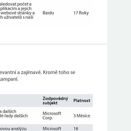
sledovat počet a
plikacím a jejich
í webové stránky a
Baidu
17 Roky
 uživatelů s naší
levantní a zajímavé. Kromě toho se
 kampaní.
Zodpovědný
Platnost
subjekt
a dalších
Microsoft
lé řady dalších
3 Měsíce
Corp.
ebovou analýzu
Microsoft
18