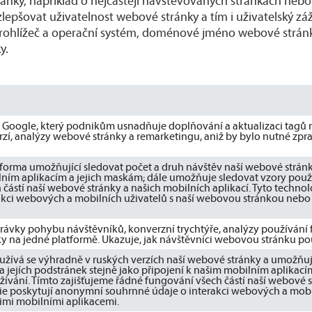
nky, například o nejčastěji navštěvovaných stránkách nebo
 zlepšovat uživatelnost webové stránky a tím i uživatelský 
rohlížeč a operační systém, doménové jméno webové stránky, 
y.
ti Google, který podnikům usnadňuje doplňování a aktualizaci tag
rzí, analýzy webové stránky a remarketingu, aniž by bylo nutné zp
tforma umožňující sledovat počet a druh návštěv naší webové stránky
ilním aplikacím a jejich maskám; dále umožňuje sledovat vzory použ
částí naší webové stránky a našich mobilních aplikací. Tyto technol
kci webových a mobilních uživatelů s naší webovou stránkou nebo 
rávky pohybu návštěvníků, konverzní trychtýře, analýzy používání 
y na jedné platformě. Ukazuje, jak návštěvníci webovou stránku pou
oužívá se výhradně v ruských verzích naší webové stránky a umožňuj
 jejích podstránek stejně jako připojení k našim mobilním aplikací
ívání. Tímto zajišťujeme řádné fungování všech částí naší webové s
gie poskytují anonymní souhrnné údaje o interakci webových a mobi
imi mobilními aplikacemi.