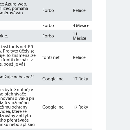
kace Azure-web.
rohlížeč, pomáhá
Forbo
Relace
nasměrováván
Forbo
4 Měsíce
11
kie.
Forbo
Měsíce
st.fonts.net. Při
 Pro tyto účely se
uje. To znamená, že
fonts.net
Relace
h fontů dochází v
, použije váš
snižuje nebezpečí
Google Inc.
17 Roky
Nezbytně nutné) v
ho přehrávače
ňování diváků při
údajů vloženého
režimu ochrany
Google Inc.
17 Roky
idea, které se
izovány ani tyto
ného přehrávače
ánku nebo aplikaci.