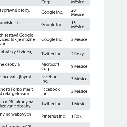
Corp.
Měsíce
 správné osoby.
20
Google Inc.
Měsíce
uvislosti s
13
Google Inc.
Měsíce
ch sestává Google
vices. Tak je možné
Google Inc.
3 Měsíce
vání.
obrázky či videa,
Twitter Inc.
2 Roky
né osoby a
Microsoft
9 Měsíce
Corp.
racovat s jinými
Facebook
3 Měsíce
Inc.
nosti Forbo měřit
Facebook
3 Měsíce
d retargetování.
Inc.
rbo měřit úkony na
Twitter Inc.
1 Měsíc
alizované obsahy.
kony na webových
Pinterest Inc.
1 Rok
nosti Forbo měřit