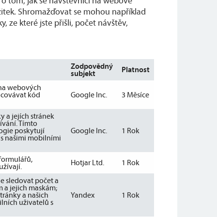
 o tom, jak se návštěvníci na webové
zážitek. Shromažďovat se mohou například
ze které jste přišli, počet návštěv,
Zodpovědný
Platnost
subjekt
ů na webových
racovávat kód
Google Inc.
3 Měsíce
 a jejích stránek
ívání. Tímto
ogie poskytují
Google Inc.
1 Rok
s našimi mobilními
formulářů,
Hotjar Ltd.
1 Rok
žívají.
e sledovat počet a
m a jejich maskám;
tránky a našich
Yandex
1 Rok
lních uživatelů s