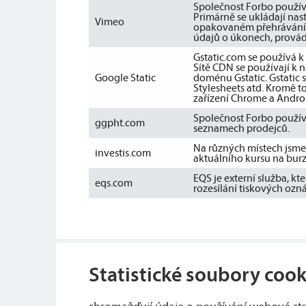
Společnost Forbo používá
Primárně se ukládají nast
Vimeo
opakovaném přehrávání t
údajů o úkonech, provád
Gstatic.com se používá 
Sítě CDN se používají k 
Google Static
doménu Gstatic. Gstatic s
Stylesheets atd. Kromě t
zařízení Chrome a Androi
Společnost Forbo použív
ggpht.com
seznamech prodejců.
Na různých místech jsme 
investis.com
aktuálního kursu na burz
EQS je externí služba, kt
eqs.com
rozesílání tiskových ozn
Statistické soubory cook