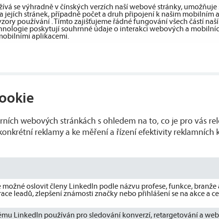
užívá se výhradně v čínských verzích naší webové stránky, umožňuje 
 jejích stránek, případně počet a druh připojení k našim mobilním a
ory používání . Tímto zajišťujeme řádné fungování všech částí naš
chnologie poskytují souhrnné údaje o interakci webových a mobilních
obilními aplikacemi.
ookie
erních webových stránkách s ohledem na to, co je pro vás re
onkrétní reklamy a ke měření a řízení efektivity reklamních
 možné oslovit členy LinkedIn podle názvu profese, funkce, branže 
ace leadů, zlepšení známosti značky nebo přihlášení se na akce a ce
stému LinkedIn používán pro sledování konverzí, retargetování a w