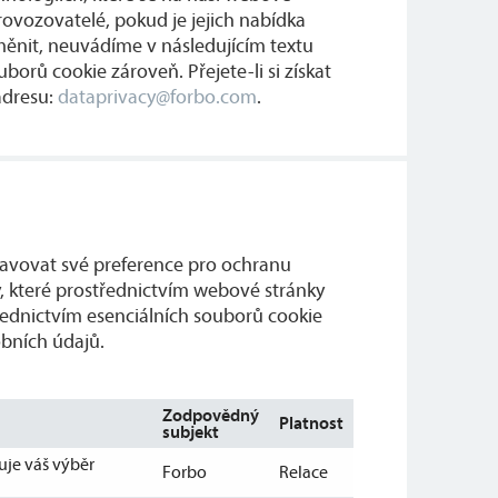
rovozovatelé, pokud je jejich nabídka
měnit, neuvádíme v následujícím textu
borů cookie zároveň. Přejete-li si získat
adresu:
dataprivacy@forbo.com
.
stavovat své preference pro ochranu
, které prostřednictvím webové stránky
řednictvím esenciálních souborů cookie
obních údajů.
Zodpovědný
Platnost
subjekt
uje váš výběr
Forbo
Relace