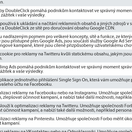
n.
užby DoubleClick pomáhá podnikům kontaktovat ve správný moment
zážitek i vaše výsledky.
oužívá k ukládání a načítání reklamních obsahů a jiných zdrojů v so
a DoubleClick ze sítě pro doručování obsahu Google CDN.
u nadřazeným pojmem pro veškeré koncepty, sítě a funkce, ze který
 jsou přístupné přes Google Ads, jsou součástí služby Google Ad Ser
tingové kampaně, které jsou cíleně přizpůsobeny uživatelskému cho
 cookie pro reklamy na Twitteru kvůli statickému obsahu, jakým jsou 
h.
bu Bing Ads pomáhá podnikům kontaktovat ve správný moment správ
ážitek a vaše výsledky.
likace jednotného přihlášení Single Sign On, která vám umožňuje p
ašeho účtu na Facebooku.
malizaci reklamy na Facebooku nebo na Instagramu. Umožňuje společ
zlepšovat účinnost kampaní, a nabízí také další možnosti, napříkla
ý slouží k optimalizaci reklamy na Twitteru. Umožňuje společnosti Fo
 účinnost kampaní, a nabízí také další možnosti, například person
alizaci reklamy na Pinterestu. Umožňuje společnosti Forbo měřit ú
t kampaní.
zaci reklamy na VKontakteu nebo na Odnoklassniki. Umožňuje společ