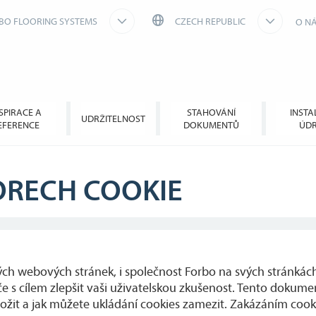
BO FLOORING SYSTEMS
CZECH REPUBLIC
O N
SPIRACE A
STAHOVÁNÍ
INSTA
UDRŽITELNOST
EFERENCE
DOKUMENTŮ
ÚD
ORECH COOKIE
ch webových stránek, i společnost Forbo na svých stránkách
e s cílem zlepšit vaši uživatelskou zkušenost. Tento dokument
uložit a jak můžete ukládání cookies zamezit. Zakázáním cook