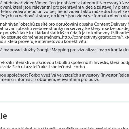
 přehrávač video Vimeo. Ten je nabízen v kategorii ‘Necessary’ (Ne
avení, která jsou relevantní pro přehrávání videa a zůstávají v platno
éhož videa anebo při volbě jiného videa. Takto může docházet ke
ěných na webové stránce, do které jsou videa ve formátu Vimeo vlo
k nahrávání obsahů ze sítě pro doručování obsahu Content Delivery
nahrávání obsahu webové stránky na servery, ke kterým se lze později
e používá také k ukládání statických údajů jako knihovny JSlibraries,
oho existuje doména se jménem „http://connectivity.gstatic.com/“, kt
d a která prověřuje internetovou konektivitu.
á mapovací služby Google Mapping pro vizualizaci map v kontaktní
vložili interaktivní akciovou tabulku společnosti Investis, která po
e a dalších ukazatelů akcií společnosti Forbo.
erou společnost Forbo využívá ve vztazích s investory (Investor Relati
ámení či informací s obsahem, relevantním pro burzu.
ie