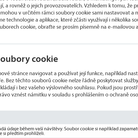
jí, a rovněž o jejich provozovatelích. Vzhledem k tomu, že p
, mohou v určitém rámci soubory cookie sami nastavovat a 
 technologie a aplikace, které zčásti využívají i několika sou
souborech cookie, obraťte se prosím písemně na e-mailovou 
 soubory cookie
bové stránce navigovat a používat její funkce, například na
e. Bez těchto souborů cookie nelze řádně poskytovat služby
ukládají i bez vašeho výslovného souhlasu. Pokud jsou prost
právo vznést námitku v souladu s prohlášením o ochraně os
ádá údaje během vaší návštěvy. Soubor cookie si například zapamat
 si předtím prohlíželi.