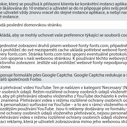
kie, který se používá k přiřazení klienta ke konkrétní instanci apli
ace škálována do 10 instancí a uživatel se do ní připojuje přes svůj p
se uživatel vždy znovu vracel do stejné instance aplikace, a nebyl 
 instance.
ádá poslední domovskou stránku.
kládá, aby se mohly uchovat vaše preference týkající se souborů coo
 jednotné zobrazení druhů písem webové fonty fonts.com, případně fa
váš prohlížeč do své mezipaměti cache ukládá potřebné webové fonty.
ervery fonts.com. Stránka fonts.com toto spojení eventuálně protokol
s.com spojena s naší webovou stránkou. K používání těchto webovýc
tivního zobrazení. Jestliže váš prohlížeč webové fonty nepodporuje
písma.
poruje formuláře přes Google Captcha. Google Captcha redukuje a 
ářů společnosti Forbo.
 přehrávač video YouTube. Ten je nabízen v kategorii ‘Necessary’ (
y osobních údajů. Režim rozšířené ochrany osobních údajů vložené
 aby při přehrávání obsahu vloženého z YouTube docházelo k ovliv
o znamená: Přehrávání videa v režimu rozšířené ochrany osobních 
k personalizaci surfování na YouTube – a to ani v rámci vloženého 
pozdějším používání YouTube. Jsou-li reklamy dodávány ve formátu v
řené ochrany osobních údajů vloženého přehrávače, nejsou personal
přehrávání videa v režimu rozšířené ochrany osobních údajů vlože
aci reklamy, která je uživateli zobrazována mimo jeho webovou str