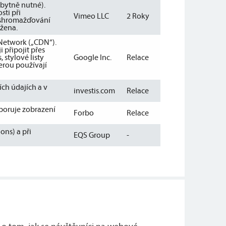
zbytně nutné).
sti při
Vimeo LLC
2 Roky
 shromažďování
žena.
 Network („CDN“).
 připojit přes
 stylové listy
Google Inc.
Relace
erou používají
ch údajích a v
investis.com
Relace
dporuje zobrazení
Forbo
Relace
ons) a při
EQS Group
-