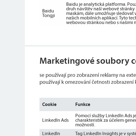
Baidu je analytická platforma. Po
druh návštěv naší webové stránky a
Baidu
maskám; dále umožňuje sledovat vz
Tongji
našich mobilních aplikací. Tyto te
webovou stránkou nebo s našimi m
Marketingové soubory c
se používají pro zobrazení reklamy na ext
používají k omezování četnosti zobrazení k
Cookie
Funkce
Pomocí služby LinkedIn Ads je
LinkedIn Ads
charakteristik za účelem gener
možností.
LinkedIn
Tag LinkedIn Insights je v sy