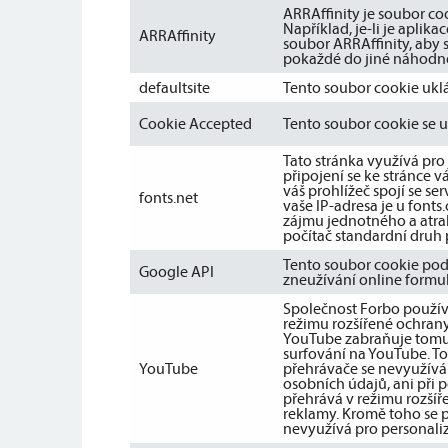
ARRAffinity je soubor coo
Například, je-li je aplik
ARRAffinity
soubor ARRAffinity, aby 
pokaždé do jiné náhodné
defaultsite
Tento soubor cookie ukl
Cookie Accepted
Tento soubor cookie se u
Tato stránka využívá pro
připojení se ke stránce 
váš prohlížeč spojí se s
fonts.net
vaše IP-adresa je u font
zájmu jednotného a atrak
počítač standardní druh 
Tento soubor cookie pod
Google API
zneužívání online formul
Společnost Forbo používá
režimu rozšířené ochran
YouTube zabraňuje tomu,
surfování na YouTube. T
YouTube
přehrávače se nevyužívá 
osobních údajů, ani při 
přehrává v režimu rozší
reklamy. Kromě toho se 
nevyužívá pro personaliz