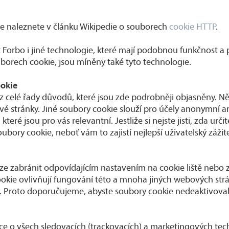
e naleznete v článku Wikipedie o souborech
cookie HTTP
.
orbo i jiné technologie, které mají podobnou funkčnost a p
uborech cookie, jsou míněny také tyto technologie.
ookie
z celé řady důvodů, které jsou zde podrobněji objasněny. N
é stránky. Jiné soubory cookie slouží pro účely anonymní ana
ré jsou pro vás relevantní. Jestliže si nejste jisti, zda urči
ry cookie, neboť vám to zajistí nejlepší uživatelský zážit
e zabránit odpovídajícím nastavením na cookie liště nebo
okie ovlivňují fungování této a mnoha jiných webových str
y. Proto doporučujeme, abyste soubory cookie nedeaktivoval
e o všech sledovacích (trackovacích) a marketingových tech