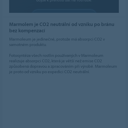
POVOLIT SOUBORY COOKIE
Marmolem je CO2 neutrální od vzniku po bránu
Nastavení souborů cookie
bez kompenzací
Marmoleum je jedinečné, protože má absorpci CO2 v
samotném produktu.
Fotosyntéza všech rostlin používaných v Marmoleum
realizuje absorpci CO2, která je větší než emise CO2
způsobená dopravou a zpracováním při výrobě. Marmoleum
je proto od vzniku po expedici CO2 neutrální.