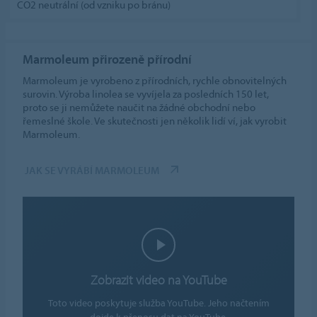
CO2 neutrální (od vzniku po bránu)
Marmoleum přirozeně přírodní
Marmoleum je vyrobeno z přírodních, rychle obnovitelných
surovin. Výroba linolea se vyvíjela za posledních 150 let,
proto se ji nemůžete naučit na žádné obchodní nebo
řemeslné škole. Ve skutečnosti jen několik lidí ví, jak vyrobit
Marmoleum.
JAK SE VYRÁBÍ MARMOLEUM
Zobrazit video na YouTube
Toto video poskytuje služba YouTube. Jeho načtením
dojde k přenosu dat na YouTube.