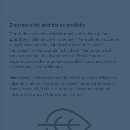
Zlepšete svět, začněte od podlahy
V posledních letech dochází k mnoha přírodním jevům
způsobeným klimatickými změnami. Přemýšlejte o suchu ve
velkých částech světa, záplavách a extrémně silných
hurikánech. S CO2 neutrálním linoleem Marmoleum (od
vzniku po bránu) přispívá společnost Forbo Flooring k
lepšímu prostředí tím, že vyrábí produkt, který neovlivňuje
celosvětovou změnu klimatu.
Jako takové je Marmoleum nejlepší volbou pro každý trvale
udržitelný interiér. Použitím odolných materiálů ve vašem
domě, kanceláři, škole, vlaku, nemocnici nebo prodejně
můžete také přispět k lepšímu prostředí!