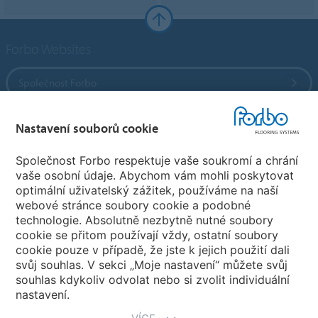
Forbo Websites
Společnost Forbo
Forbo Flooring Systems
Nastavení souborů cookie
Společnost Forbo respektuje vaše soukromí a chrání
Forbo Movement Systems
vaše osobní údaje. Abychom vám mohli poskytovat
optimální uživatelský zážitek, používáme na naší
webové stránce soubory cookie a podobné
technologie. Absolutně nezbytně nutné soubory
Pobočky
cookie se přitom používají vždy, ostatní soubory
cookie pouze v případě, že jste k jejich použití dali
Vyberte svou zemi
svůj souhlas. V sekci „Moje nastavení“ můžete svůj
souhlas kdykoliv odvolat nebo si zvolit individuální
nastavení.