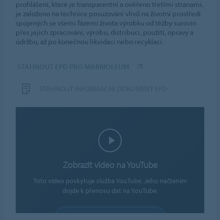
prohlášení, které je transparentní a ověřeno třetími stranami,
je založeno na technice posuzování vlivů na životní prostředí
spojených se všemi fázemi života výrobku od těžby surovin
přes jejich zpracování, výrobu, distribuci, použití, opravy a
údržbu, až po konečnou likvidaci nebo recyklaci.
STÁHNOUT EPD PRO MARMOLEUM
STÁHNOUT INFORMAČNÍ DOKUMENT EPD
Zobrazit video na YouTube
Toto video poskytuje služba YouTube. Jeho načtením
dojde k přenosu dat na YouTube.
POVOLIT SOUBORY COOKIE