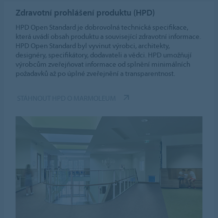
Zdravotní prohlášení produktu (HPD)
Nastavení souborů cookie
HPD Open Standard je dobrovolná technická specifikace,
která uvádí obsah produktu a související zdravotní informace.
HPD Open Standard byl vyvinut výrobci, architekty,
designéry, specifikátory, dodavateli a vědci. HPD umožňují
výrobcům zveřejňovat informace od splnění minimálních
požadavků až po úplné zveřejnění a transparentnost.
STÁHNOUT HPD O MARMOLEUM