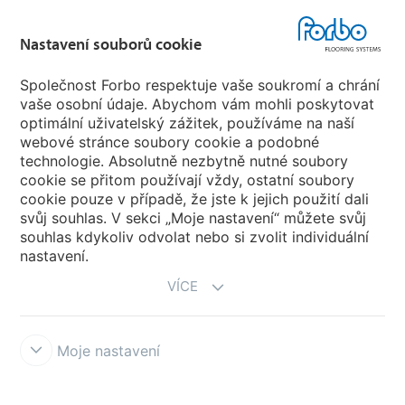
Forbo Flooring Systems
Nastavení souborů cookie
Společnost Forbo respektuje vaše soukromí a chrání
Forbo Movement Systems
vaše osobní údaje. Abychom vám mohli poskytovat
optimální uživatelský zážitek, používáme na naší
webové stránce soubory cookie a podobné
technologie. Absolutně nezbytně nutné soubory
Pobočky
cookie se přitom používají vždy, ostatní soubory
cookie pouze v případě, že jste k jejich použití dali
Vyberte svou zemi
svůj souhlas. V sekci „Moje nastavení“ můžete svůj
souhlas kdykoliv odvolat nebo si zvolit individuální
nastavení.
VÍCE
Moje nastavení
Prohlášení a podmínky užívání
Prohlášení o ochraně osobních údajů
Cookies
Forbo Integrity Line
Nastavení souborů cookie