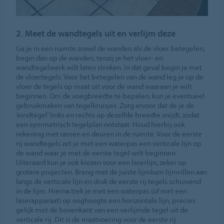
2. Meet de wandtegels uit en verlijm deze
Ga je in een ruimte zowel de wanden als de vloer betegelen,
begin dan op de wanden, tenzij je het vloer- en
wandtegelwerk wilt laten stroken. In dat geval begin je met
de vloertegels. Voor het betegelen van de wand leg je op de
vloer de tegels op maat uit voor de wand waaraan je wilt
beginnen. Om de voegbreedte te bepalen, kun je eventueel
gebruikmaken van tegelkruisjes. Zorg ervoor dat de je de
‘eindtegel’ links en rechts op dezelfde breedte snijdt, zodat
een symmetrisch tegelplan ontstaat. Houd hierbij ook
rekening met ramen en deuren in de ruimte. Voor de eerste
rij wandtegels zet je met een waterpas een verticale lijn op
de wand waar je met de eerste tegel wilt beginnen.
Uiteraard kun je ook kiezen voor een laserlijn, zeker op
grotere projecten. Breng met de juiste lijmkam lijmrillen aan
langs de verticale lijn en druk de eerste rij tegels schuivend
in de lijm. Hierna trek je met een waterpas (of met een
laserapparaat) op ooghoogte een horizontale lijn, precies
gelijk met de bovenkant van een verlijmde tegel uit de
verticale rij. Dit is de maatvoering voor de eerste rij