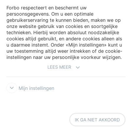
Country sites
Forbo respecteert en beschermt uw
persoonsgegevens. Om u een optimale
Choose your country
gebruikerservaring te kunnen bieden, maken we op
onze website gebruik van cookies en soortgelijke
technieken. Hierbij worden absoluut noodzakelijke
cookies altijd gebruikt, en andere cookies alleen als
My Forbo
u daarmee instemt. Onder «Mijn instellingen» kunt u
Archief webinars
uw toestemming altijd weer intrekken of de cookie-
instellingen naar uw persoonlijke voorkeur wijzigen.
Archief webinars architecten
LEES MEER
Aanmelden Eurovisie
Mijn instellingen
IK GA NIET AKKOORD
Voorwaarden
Disclaimer
Privacy
Security & Cookies
Cookie-
richtlijn
Forbo Integrity Line
Cookie-instellingen