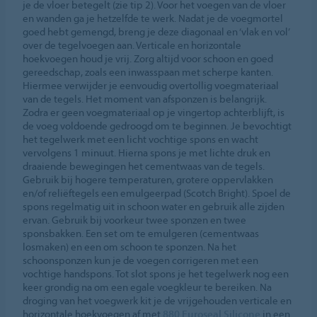
je de vloer betegelt (zie tip 2). Voor het voegen van de vloer
en wanden ga je hetzelfde te werk. Nadat je de voegmortel
goed hebt gemengd, breng je deze diagonaal en ‘vlak en vol’
over de tegelvoegen aan. Verticale en horizontale
hoekvoegen houd je vrij. Zorg altijd voor schoon en goed
gereedschap, zoals een inwasspaan met scherpe kanten.
Hiermee verwijder je eenvoudig overtollig voegmateriaal
van de tegels. Het moment van afsponzen is belangrijk.
Zodra er geen voegmateriaal op je vingertop achterblijft, is
de voeg voldoende gedroogd om te beginnen. Je bevochtigt
het tegelwerk met een licht vochtige spons en wacht
vervolgens 1 minuut. Hierna spons je met lichte druk en
draaiende bewegingen het cementwaas van de tegels.
Gebruik bij hogere temperaturen, grotere oppervlakken
en/of reliëftegels een emulgeerpad (Scotch Bright). Spoel de
spons regelmatig uit in schoon water en gebruik alle zijden
ervan. Gebruik bij voorkeur twee sponzen en twee
sponsbakken. Een set om te emulgeren (cementwaas
losmaken) en een om schoon te sponzen. Na het
schoonsponzen kun je de voegen corrigeren met een
vochtige handspons. Tot slot spons je het tegelwerk nog een
keer grondig na om een egale voegkleur te bereiken. Na
droging van het voegwerk kit je de vrijgehouden verticale en
horizontale hoekvoegen af met
880 Euroseal Silicone
in een