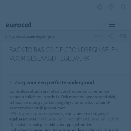
MENU
SHARE
Tips en adviezen tegels lijmen
BACK TO BASICS: DE GRONDBEGINSELEN
VOOR GESLAAGD TEGELWERK
1. Zorg voor een perfecte ondergrond
Controleer altijd eerst of de constructie van vloeren en
wanden solide en in orde is. Ook moet de ondergrond vlak,
schoon en droog zijn. Een ongelijke betonvloer of zand-
cementvloer strijk je voor met
099 Dispersieprimer
, waarna je de vloer - na droging -
egaliseert met
990 Europlan Direct
of
924 Europlan Hybrid
.
De laatste is ook geschikt voor gipsgebonden
(anhydriet)vloeren. Vochtabsorberende wanden strijk je ook