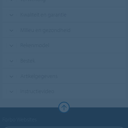
Kwaliteit en garantie
Milieu en gezondheid
Rekenmodel
Bestek
Artikelgegevens
Instructievideo
Forbo Websites