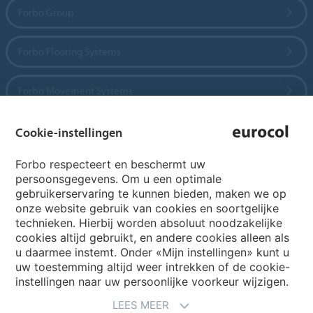
Forbo Group
Forbo Flooring Systems
Forbo Movement Systems
Cookie-instellingen
Country sites
Forbo respecteert en beschermt uw
persoonsgegevens. Om u een optimale
Choose your country
gebruikerservaring te kunnen bieden, maken we op
onze website gebruik van cookies en soortgelijke
technieken. Hierbij worden absoluut noodzakelijke
cookies altijd gebruikt, en andere cookies alleen als
My Forbo
u daarmee instemt. Onder «Mijn instellingen» kunt u
Archief webinars
uw toestemming altijd weer intrekken of de cookie-
instellingen naar uw persoonlijke voorkeur wijzigen.
Archief webinars architecten
LEES MEER
Aanmelden Eurovisie