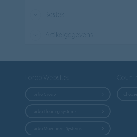
Bestek
Artikelgegevens
Forbo Websites
Countr
Forbo Group
Choose
Forbo Flooring Systems
Forbo Movement Systems