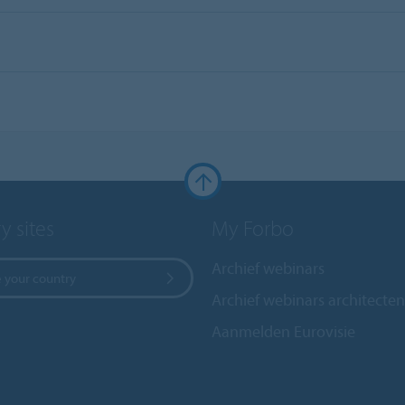
y sites
My Forbo
Archief webinars
 your country
Archief webinars architecten
Aanmelden Eurovisie