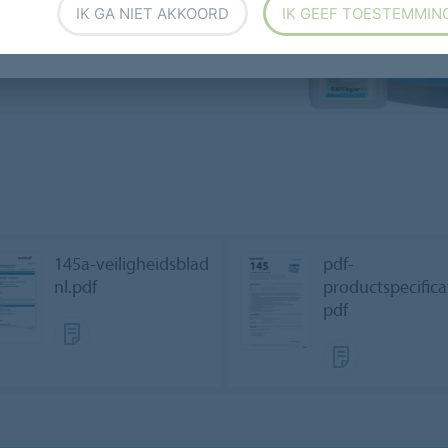
IK GA NIET AKKOORD
IK GEEF TOESTEMMIN
145a-veiligheidsblad
pdf-
nl.pdf
productspecifica
pdf