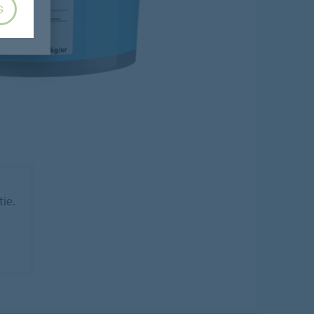
G
tie.