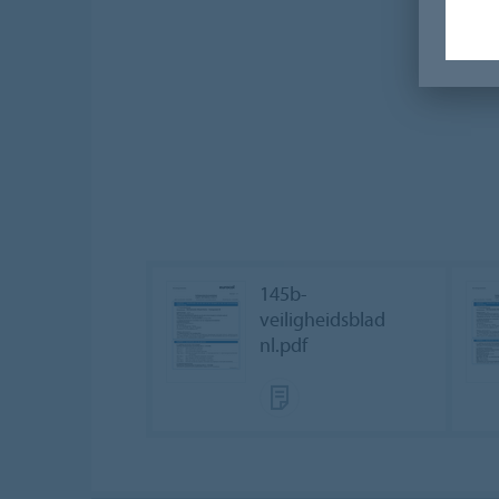
145b-
veiligheidsblad
nl.pdf