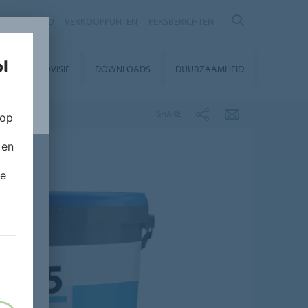
NTACT
FAQ
VERKOOPPUNTEN
PERSBERICHTEN
EUROVISIE
DOWNLOADS
DUURZAAMHEID
SHARE
 op
 en
de