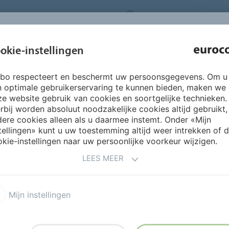
NEDERLANDS
CO
INSPIRATIE &
okie-instellingen
OVER ONS
PRODUCTEN
SERVICES
REFERENTIES
rbo respecteert en beschermt uw persoonsgegevens. Om u
ket
Parketlijmen
145 EUROMIX WOOD EXTRA
n optimale gebruikerservaring te kunnen bieden, maken we
e website gebruik van cookies en soortgelijke technieken.
rbij worden absoluut noodzakelijke cookies altijd gebruikt,
ere cookies alleen als u daarmee instemt. Onder «Mijn
tellingen» kunt u uw toestemming altijd weer intrekken of 
kie-instellingen naar uw persoonlijke voorkeur wijzigen.
D EXTRA
LEES MEER
 PUR-lijm met een zeer goed
 parket. Parket kan al na 8
Mijn instellingen
houtkleur (eiken), met lange