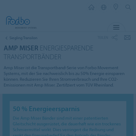
MENÜ
TEILEN
Siegling Transilon
AMP MISER
ENERGIESPARENDE
TRANSPORTBÄNDER
Amp Miser ist die Transportband-Serie von Forbo Movement
Systems, mit der Sie nachweislich bis zu 50% Energie einsparen
können. Reduzieren Sie Ihren Stromverbrauch und Ihre CO2-
Emissionen mit Amp Miser. Zertifziert vom TÜV Rheinland.
50 % Energieersparnis
Die Amp Miser Bänder sind mit einer patentierten
Gleitschicht ausgerüstet, die dauerhaft wie ein trockenes
Schmiermittel wirkt. Dies verringert die Reibung und
senkt den Energiebedarf für den Antrieb der Bänder.