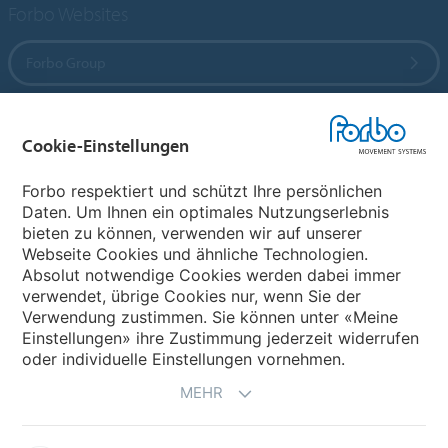
Forbo Websites
Forbo Group
Forbo Flooring Systems
Cookie-Einstellungen
Forbo Movement Systems
Forbo respektiert und schützt Ihre persönlichen
Daten. Um Ihnen ein optimales Nutzungserlebnis
bieten zu können, verwenden wir auf unserer
Webseite Cookies und ähnliche Technologien.
Wählen Sie ein Land
Absolut notwendige Cookies werden dabei immer
verwendet, übrige Cookies nur, wenn Sie der
Wählen Sie Ihr Land
Verwendung zustimmen. Sie können unter «Meine
Einstellungen» ihre Zustimmung jederzeit widerrufen
oder individuelle Einstellungen vornehmen.
MEHR