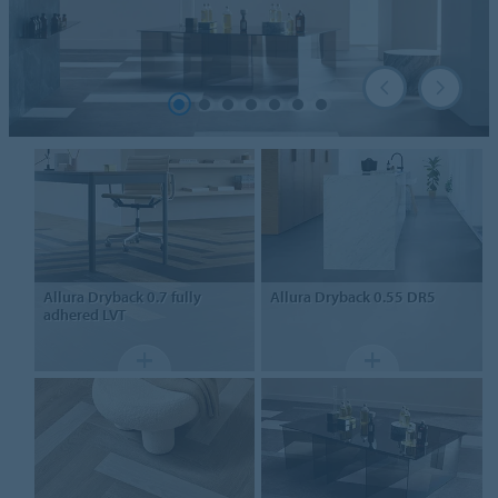
Allura Dryback 0.7
fully
Allura
Dryback 0.55 DR5
adhered LVT