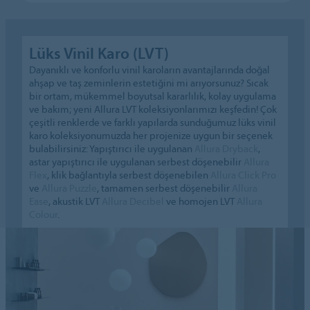
Lüks Vinil Karo (LVT)
Dayanıklı ve konforlu vinil karoların avantajlarında doğal
ahşap ve taş zeminlerin estetiğini mi arıyorsunuz? Sıcak
bir ortam, mükemmel boyutsal kararlılık, kolay uygulama
ve bakım; yeni Allura LVT koleksiyonlarımızı keşfedin! Çok
çeşitli renklerde ve farklı yapılarda sunduğumuz lüks vinil
karo koleksiyonumuzda her projenize uygun bir seçenek
bulabilirsiniz: Yapıştırıcı ile uygulanan
Allura Dryback
,
astar yapıştırıcı ile uygulanan serbest döşenebilir
Allura
Flex
, klik bağlantıyla serbest döşenebilen
Allura Click Pro
ve
Allura Puzzle
, tamamen serbest döşenebilir
Allura
Ease
, akustik LVT
Allura Decibel
ve homojen LVT
Allura
Colour
.