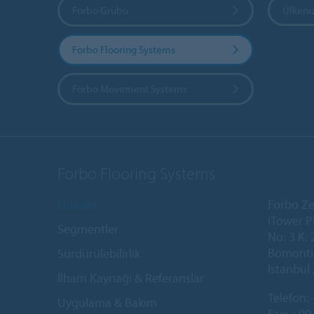
Forbo Grubu
Ülkeniz
Forbo Flooring Systems
Forbo Movement Systems
Forbo Flooring Systems
Ürünler
Forbo Ze
iTower P
Segmentler
No: 3 K: 
Bomonti 
Sürdürülebilirlik
İstanbul 
İlham Kaynağı & Referanslar
Telefon:
Uygulama & Bakım
Fax: +90