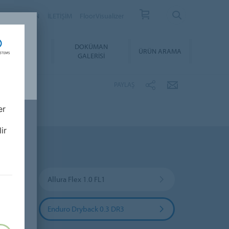
YER
BÜLTEN
İLETİŞİM
FloorVisualizer
YGULAMA &
DOKÜMAN
ÜRÜN ARAMA
BAKIM
GALERISI
PAYLAŞ
er
ir
Allura Flex 1.0 FL1
Enduro Dryback 0.3 DR3