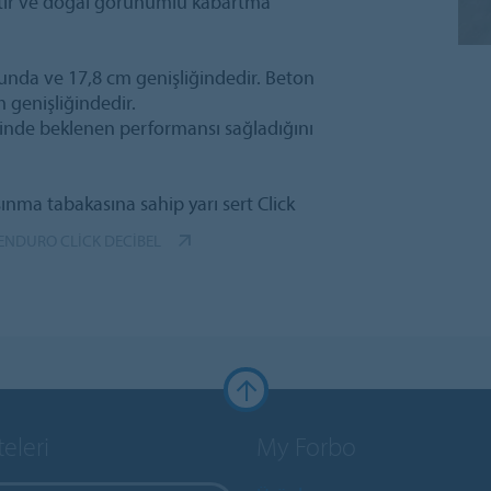
ptir ve doğal görünümlü kabartma
unda ve 17,8 cm genişliğindedir. Beton
genişliğindedir.
inde beklenen performansı sağladığını
nma tabakasına sahip yarı sert Click
ENDURO CLICK DECIBEL
teleri
My Forbo