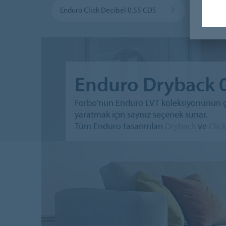
Enduro Click Decibel 0.55 CD5
Allur
Enduro Dryback 
Forbo'nun Enduro LVT koleksiyonunun çağ
yaratmak için sayısız seçenek sunar.
Tüm Enduro tasarımları
Dryback
ve
Click