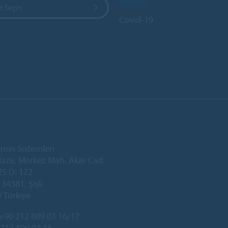
Ürünler
i Seçin
Covid-19
min Sistemleri
laza, Merkez Mah. Akar Cad.
25 D: 172
34381, Şişli
/ Türkiye
+90 212 809 03 16/17
 212 809 03 18