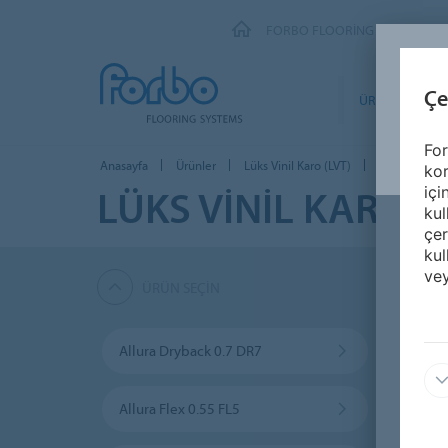
FORBO FLOORING SYSTEMS
Çe
ÜRÜNLER
For
Anasayfa
Ürünler
Lüks Vinil Karo (LVT)
Enduro Dryb
kor
LÜKS VINIL KARO (
içi
kul
çer
kul
vey
ÜRÜN SEÇIN
Allura Dryback 0.7 DR7
Allur
Allura Flex 0.55 FL5
Allura