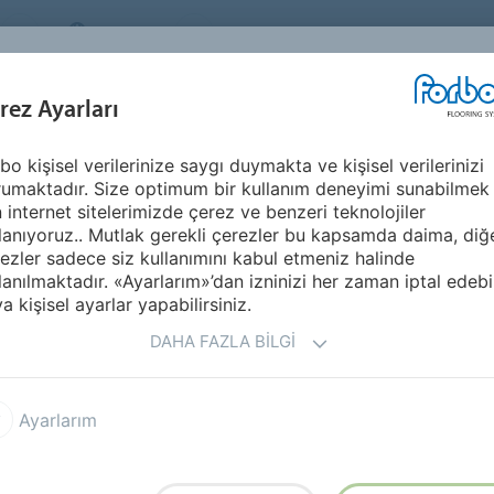
TURKEY
Sürdürülebilirlik
HAKKIMIZDA
KARİ
İLHAM KAYNAĞI &
U
rez Ayarları
SEGMENTLER
SÜRDÜRÜLEBILIRLIK
REFERANSLAR
bo kişisel verilerinize saygı duymakta ve kişisel verilerinizi
ack 0.3 DR3
umaktadır. Size optimum bir kullanım deneyimi sunabilmek
LVT)
n internet sitelerimizde çerez ve benzeri teknolojiler
lanıyoruz.. Mutlak gerekli çerezler bu kapsamda daima, diğ
ezler sadece siz kullanımını kabul etmeniz halinde
lanılmaktadır. «Ayarlarım»’dan izninizi her zaman iptal edebil
a kişisel ayarlar yapabilirsiniz.
DAHA FAZLA BILGI
a Dryback 0.55 DR5
Allura Dryback 0.4 DR4
Ayarlarım
 Puzzle PZ7
Allura Click Pro