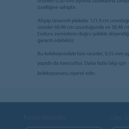
ürünleri 0,30 mm aşınma tabakasına sahi
özelliğine sahiptir.
Ahşap tasarımlı plakalar 121,9 cm uzunluğ
ürünler 60,96 cm uzunluğunda ve 30,48 cm 
Enduro zeminlerin doğru şekilde döşendiğ
garanti edebiliriz.
Bu koleksiyondaki tüm ürünler, 0,55 mm aşı
yapıda da mevcuttur. Daha fazla bilgi için
koleksiyonunu ziyaret edin.
Forbo Websites
Ülke Si