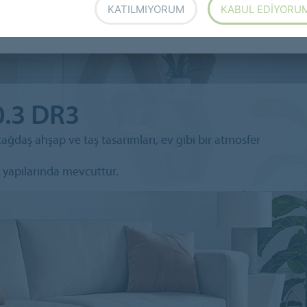
KATILMIYORUM
KABUL EDIYORU
a Decibel 0.8 AD8 2026
Allura Decibel 0.35 AD3 2026
0.3 DR3
daş ahşap ve taş tasarımları, ev gibi bir atmosfer
yapılarında mevcuttur.