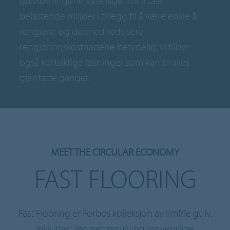
gulvløsningene våre laget for å tåle
belastende miljøer i tillegg til å være enkle å
rengjøre, og dermed redusere
rengjøringskostnadene betydelig. Vi tilbyr
også kortsiktige løsninger som kan brukes
gjentatte ganger.
MEET THE CIRCULAR ECONOMY
FAST FLOORING
Fast Flooring er Forbos kolleksjon av limfrie gulv,
inkludert inngangsgulv og innvendige