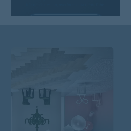
Når den lastes inn, overføres data til YouTube.
TILLAT INFORMASJONSKAPSLER
Innstillinger for informasjonskapsler