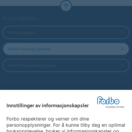
Forbo Websites
Forbo gruppen
Forbo Flooring Systems
Forbo Movement Systems
Hjemmeside per land
Innstillinger av informasjonskapsler
Velg land
Forbo respekterer og verner om dine
personopplysninger. For å kunne tilby deg en optimal
My Forbo
bruksopplevelse, bruker vi informasjonskapsler og