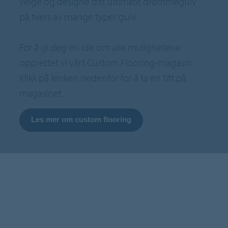
velge og designe ditt ultimate drømmegulv
på tvers av mange typer gulv.
For å gi deg en ide om alle mulighetene
opprettet vi vårt Custom Flooring-magasin.
Klikk på lenken nedenfor for å ta en titt på
magasinet.
Les mer om custom flooring