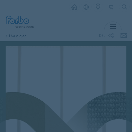
MENY
DEL
Hva vi gjør