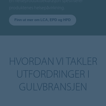
En helseproduktdeklarasjon spesifiserer
produktenes helsepåvirkning.
Finn ut mer om LCA, EPD og HPD
HVORDAN VI TAKLER
UTFORDRINGER I
GULVBRANSJEN