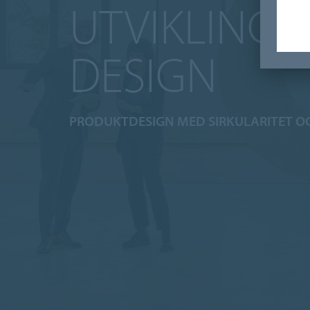
UTVIKLING 
DESIGN
PRODUKTDESIGN MED SIRKULARITET OG