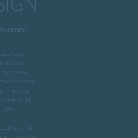
SIGN
 VÅRE HAR
kape verdi
brukerne i
ornybare og
for oss å levere
e miljøet og
 enkle å skifte
i alle
et betyr at du
jerne – noe som