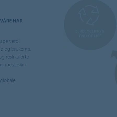
 VÅRE HAR
kape verdi
jø og brukerne.
og resirkulerte
g menneskesikre
 globale