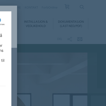
FORHANDLERE
KONTAKT
ForbOnline
INSTALLASJON &
DOKUMENTASJON
SUALIZER
VEDLIKEHOLD
(LAST NED/PDF)
 å
DEL
er
ns
til