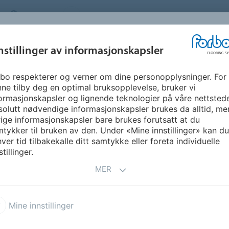
NORWAY
OM OSS
KARRIERE
FAQ
NYHETSBREV
INSPIRASJON &
nstillinger av informasjonskapsler
SEGMENTER
BÆREKRAFT
FLOORVI
REFERANSER
bo respekterer og verner om dine personopplysninger. For
 design
ne tilby deg en optimal bruksopplevelse, bruker vi
ormasjonskapsler og lignende teknologier på våre nettsted
olutt nødvendige informasjonskapsler brukes da alltid, me
ige informasjonskapsler bare brukes forutsatt at du
tykker til bruken av den. Under «Mine innstillinger» kan du 
ver tid tilbakekalle ditt samtykke eller foreta individuelle
stillinger.
MER
-
Mine innstillinger