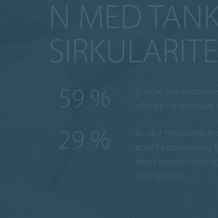
N MED TANK
SIRKULARIT
100
%
Vi lager gulvprodukt
ufarlige og sporbare r
50
%
av våre modulære pr
enkelt installeres og f
deres levetid, dette 
sirkulærklare.