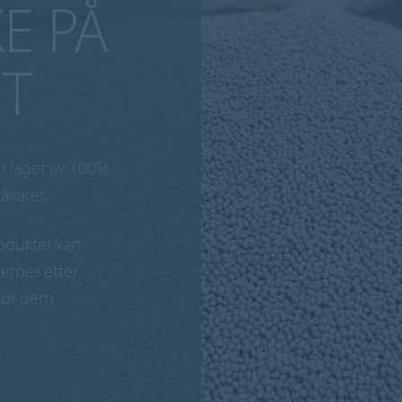
E PÅ
ET
er laget av 100%
åvarer.
odukter kan
jernes etter
gjør dem