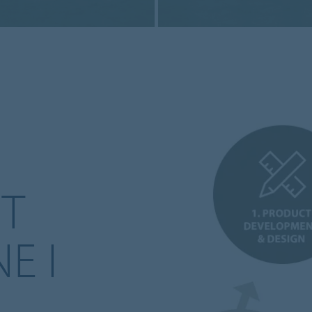
ET
E I