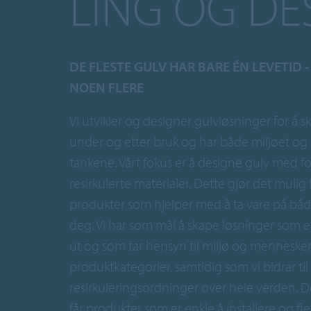
LING OG DE
DE FLESTE GULV HAR BARE ÉN LEVETID -
NOEN FLERE
Vi utvikler og designer gulvløsninger for å s
under og etter bruk og har både miljøet og 
tankene. Vårt fokus er å designe gulv med f
resirkulerte materialer. Dette gjør det mulig 
produkter som hjelper med å ta vare på båd
deg. Vi har som mål å skape løsninger som er
ut og som tar hensyn til miljø og mennesker 
produktkategorier, samtidig som vi bidrar til
resirkuleringsordninger over hele verden. D
får produkter som er enkle å installere og f