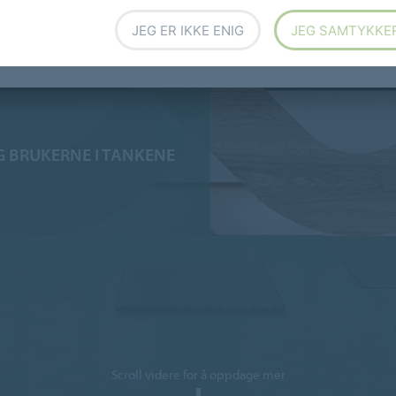
&
JEG ER IKKE ENIG
JEG SAMTYKKE
 BRUKERNE I TANKENE
Scroll videre for å oppdage mer