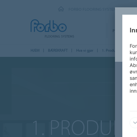
FORBO FLOORING SYSTEMS
In
PRODUKTER
For
HJEM
BÆREKRAFT
Hva vi gjør
1. Produktutvikling &
kun
inf
Abs
øvr
sam
enh
inn
1. PRODUKT