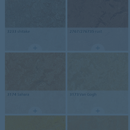
3233
shitake
2767/276735
rust
3174
Sahara
3173
Van Gogh