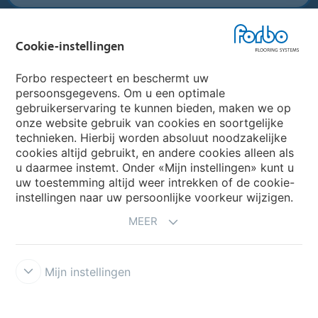
Forbo Movement Systems
Cookie-instellingen
Forbo respecteert en beschermt uw
persoonsgegevens. Om u een optimale
Website
gebruikerservaring te kunnen bieden, maken we op
onze website gebruik van cookies en soortgelijke
Kies uw land
technieken. Hierbij worden absoluut noodzakelijke
cookies altijd gebruikt, en andere cookies alleen als
u daarmee instemt. Onder «Mijn instellingen» kunt u
uw toestemming altijd weer intrekken of de cookie-
My Forbo
instellingen naar uw persoonlijke voorkeur wijzigen.
NIEUWSBRIEF
MEER
Mijn instellingen