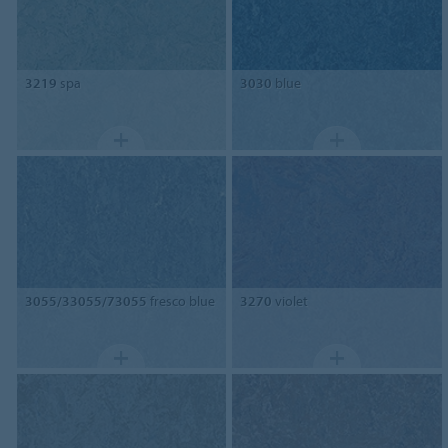
3219
spa
3030
blue
3055/33055/73055
fresco blue
3270
violet