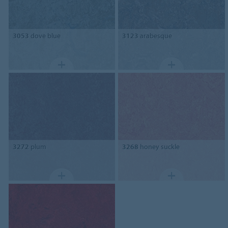
3053
dove blue
3123
arabesque
3272
plum
3268
honey suckle