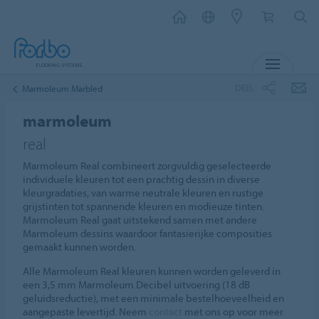
MENU
DEEL
Marmoleum Marbled
marmoleum
real
Marmoleum Real combineert zorgvuldig geselecteerde
individuele kleuren tot een prachtig dessin in diverse
kleurgradaties, van warme neutrale kleuren en rustige
grijstinten tot spannende kleuren en modieuze tinten.
Marmoleum Real gaat uitstekend samen met andere
Marmoleum dessins waardoor fantasierijke composities
gemaakt kunnen worden.
Alle Marmoleum Real kleuren kunnen worden geleverd in
een 3,5 mm Marmoleum Decibel uitvoering (18 dB
geluidsreductie), met een minimale bestelhoeveelheid en
aangepaste levertijd. Neem
contact
met ons op voor meer