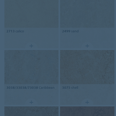
2713
calico
2499
sand
3038/33038/73038
Caribbean
3075
shell