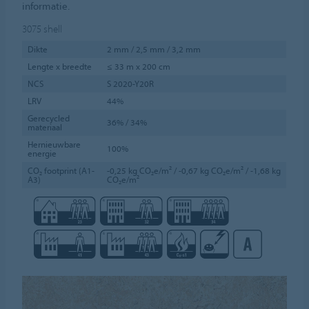
informatie.
3075
shell
Dikte
2 mm / 2,5 mm / 3,2 mm
Lengte x breedte
≤ 33 m x 200 cm
NCS
S 2020-Y20R
LRV
44%
Gerecycled
36% / 34%
materiaal
Hernieuwbare
100%
energie
CO₂ footprint (A1-
-0,25 kg CO₂e/m² / -0,67 kg CO₂e/m² / -1,68 kg
A3)
CO₂e/m²