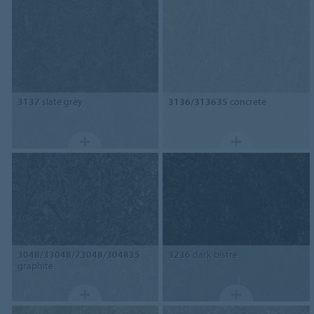
3137
slate grey
3136/313635
concrete
3048/33048/73048/304835
3236
dark bistre
graphite