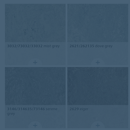
3032/73032/33032
mist grey
2621/262135
dove grey
3146/314635/73146
serene
2629
eiger
grey