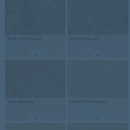
3234
forest ground
3232
horse roan
3141
Himalaya
3120/312035
rosato