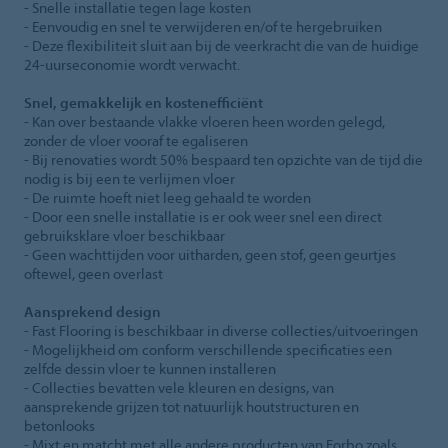
- Snelle installatie tegen lage kosten
- Eenvoudig en snel te verwijderen en/of te hergebruiken
- Deze flexibiliteit sluit aan bij de veerkracht die van de huidige
24-uurseconomie wordt verwacht.
Snel, gemakkelijk en kostenefficiënt
- Kan over bestaande vlakke vloeren heen worden gelegd,
zonder de vloer vooraf te egaliseren
- Bij renovaties wordt 50% bespaard ten opzichte van de tijd die
nodig is bij een te verlijmen vloer
- De ruimte hoeft niet leeg gehaald te worden
- Door een snelle installatie is er ook weer snel een direct
gebruiksklare vloer beschikbaar
- Geen wachttijden voor uitharden, geen stof, geen geurtjes
oftewel, geen overlast
Aansprekend design
- Fast Flooring is beschikbaar in diverse collecties/uitvoeringen
- Mogelijkheid om conform verschillende specificaties een
zelfde dessin vloer te kunnen installeren
- Collecties bevatten vele kleuren en designs, van
aansprekende grijzen tot natuurlijk houtstructuren en
betonlooks
- Mixt en matcht met alle andere producten van Forbo zoals