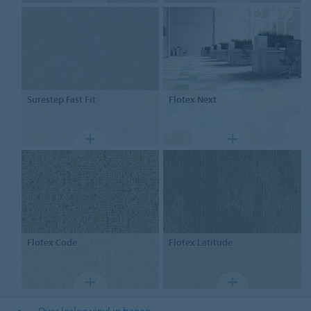
Surestep
Fast Fit
Flotex
Next
Flotex
Code
Flotex
Latitude
Over losleg vinyl in banen