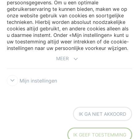
persoonsgegevens. Om u een optimale
Website
gebruikerservaring te kunnen bieden, maken we op
onze website gebruik van cookies en soortgelijke
Kies uw land
technieken. Hierbij worden absoluut noodzakelijke
cookies altijd gebruikt, en andere cookies alleen als
u daarmee instemt. Onder «Mijn instellingen» kunt u
My Forbo
uw toestemming altijd weer intrekken of de cookie-
instellingen naar uw persoonlijke voorkeur wijzigen.
NIEUWSBRIEF
MEER
Mijn instellingen
Voorwaarden
Privacyverklaring
Disclaimer
Cookies
Forbo
IK GA NIET AKKOORD
Integrity Line
Cookie-instellingen
IK GEEF TOESTEMMING