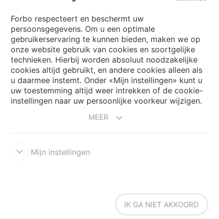
Forbo respecteert en beschermt uw
persoonsgegevens. Om u een optimale
Website
gebruikerservaring te kunnen bieden, maken we op
onze website gebruik van cookies en soortgelijke
Kies uw land
technieken. Hierbij worden absoluut noodzakelijke
cookies altijd gebruikt, en andere cookies alleen als
u daarmee instemt. Onder «Mijn instellingen» kunt u
uw toestemming altijd weer intrekken of de cookie-
My Forbo
instellingen naar uw persoonlijke voorkeur wijzigen.
NIEUWSBRIEF
MEER
Mijn instellingen
Voorwaarden
Privacyverklaring
Disclaimer
Cookies
Forbo
IK GA NIET AKKOORD
Integrity Line
Cookie-instellingen