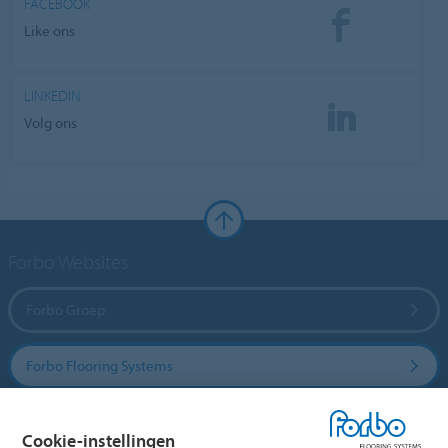
FACEBOOK
Like ons
LINKEDIN
Volg ons
Forbo Websites
Forbo Groep
Forbo Flooring Systems
Forbo Movement Systems
Cookie-instellingen