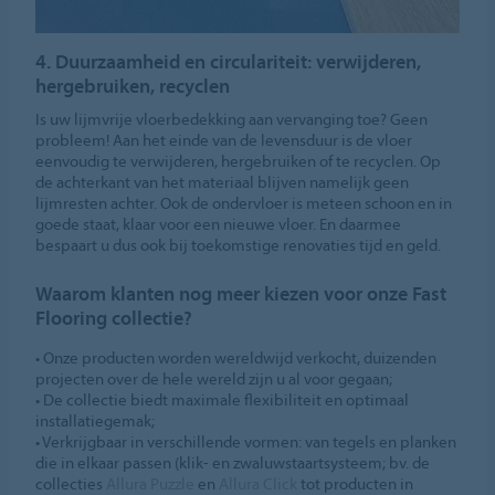
4. Duurzaamheid en circulariteit: verwijderen,
hergebruiken, recyclen
Is uw lijmvrije vloerbedekking aan vervanging toe? Geen
probleem! Aan het einde van de levensduur is de vloer
eenvoudig te verwijderen, hergebruiken of te recyclen. Op
de achterkant van het materiaal blijven namelijk geen
lijmresten achter. Ook de ondervloer is meteen schoon en in
goede staat, klaar voor een nieuwe vloer. En daarmee
bespaart u dus ook bij toekomstige renovaties tijd en geld.
Waarom klanten nog meer kiezen voor onze Fast
Flooring collectie?
• Onze producten worden wereldwijd verkocht, duizenden
projecten over de hele wereld zijn u al voor gegaan;
• De collectie biedt maximale flexibiliteit en optimaal
installatiegemak;
• Verkrijgbaar in verschillende vormen: van tegels en planken
die in elkaar passen (klik- en zwaluwstaartsysteem; bv. de
collecties
Allura Puzzle
en
Allura Click
tot producten in