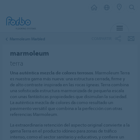
MENÚ
COMPARTIR
Marmoleum Marbled
marmoleum
terra
Una auténtica mezcla de colores terrosos
. Marmoleum Terra
es nuestra gama más nueva: una estructura cerrada, firme y
de alto contraste inspirada en las rocas ígneas. Terra combina
una sofisticada estructura marmorizada de pequeña escala
con unas fantásticas propiedades que disimulan la suciedad.
La auténtica mezcla de colores da como resultado un
pavimento versátil que combina a la perfección con otras
referencias Marmoleum.
La extraordinaria retención del aspecto original convierte a la
gama Terra en el producto idóneo para zonas de tráfico
intenso, como el sector sanitario y educativo, y confiere un