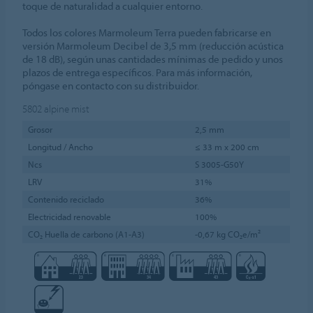
toque de naturalidad a cualquier entorno.
Todos los colores Marmoleum Terra pueden fabricarse en
versión Marmoleum Decibel de 3,5 mm (reducción acústica
de 18 dB), según unas cantidades mínimas de pedido y unos
plazos de entrega específicos. Para más información,
póngase en contacto con su distribuidor.
5802
alpine mist
Grosor
2,5 mm
Longitud / Ancho
≤ 33 m x 200 cm
Ncs
S 3005-G50Y
LRV
31%
Contenido reciclado
36%
Electricidad renovable
100%
CO₂ Huella de carbono (A1-A3)
-0,67 kg CO₂e/m²