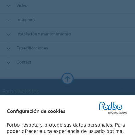
Video
Imágenes
Instalación y mantenimiento
Especificaciones
Contact
Forbo Websites
Grupo Forbo
Configuración de cookies
Forbo Flooring Systems
Forbo respeta y protege sus datos personales. Para
poder ofrecerle una experiencia de usuario óptima,