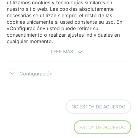
utilizamos cookies y tecnologías similares en
Forbo Movement Systems
nuestro sitio web. Las cookies absolutamente
necesarias se utilizan siempre; el resto de las
cookies únicamente si usted consiente su uso. En
«Configuración» usted puede retirar su
Selecciona un país
consentimiento o realizar ajustes individuales en
cualquier momento.
Selecciona el país
LEER MÁS
Configuración
Forbo Integrity Line
Condiciones de uso
Protección de datos
NO ESTOY DE ACUERDO
Cookies
Configuración de cookies
ESTOY DE ACUERDO
creating better environments