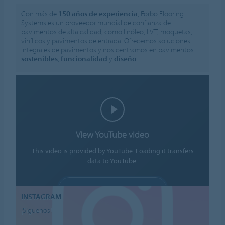
Con más de
150 años de experiencia
, Forbo Flooring
Systems es un proveedor mundial de confianza de
pavimentos de alta calidad, como linóleo, LVT, moquetas,
vinílicos y pavimentos de entrada. Ofrecemos soluciones
integrales de pavimentos y nos centramos en pavimentos
sostenibles
,
funcionalidad
y
diseño
.
View YouTube video
This video is provided by YouTube. Loading it transfers
data to YouTube.
ALLOW COOKIES
INSTAGRAM
Cookie settings
¡Síguenos!