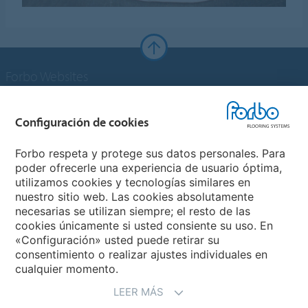
Forbo Websites
Grupo Forbo
Configuración de cookies
Forbo Flooring Systems
Forbo respeta y protege sus datos personales. Para
poder ofrecerle una experiencia de usuario óptima,
utilizamos cookies y tecnologías similares en
Forbo Movement Systems
nuestro sitio web. Las cookies absolutamente
necesarias se utilizan siempre; el resto de las
cookies únicamente si usted consiente su uso. En
«Configuración» usted puede retirar su
Selecciona un país
consentimiento o realizar ajustes individuales en
cualquier momento.
Selecciona el país
LEER MÁS