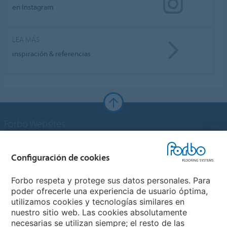
en Instagram
LEA MÁS
inspiración & referencias
Forbo Websites
Grupo Forbo
Configuración de cookies
Forbo Flooring Systems
Forbo respeta y protege sus datos personales. Para
poder ofrecerle una experiencia de usuario óptima,
utilizamos cookies y tecnologías similares en
Forbo Movement Systems
nuestro sitio web. Las cookies absolutamente
necesarias se utilizan siempre; el resto de las