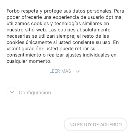
Forbo Flooring Systems
Forbo respeta y protege sus datos personales. Para
poder ofrecerle una experiencia de usuario óptima,
utilizamos cookies y tecnologías similares en
Forbo Movement Systems
nuestro sitio web. Las cookies absolutamente
necesarias se utilizan siempre; el resto de las
cookies únicamente si usted consiente su uso. En
«Configuración» usted puede retirar su
Selecciona un país
consentimiento o realizar ajustes individuales en
cualquier momento.
Selecciona el país
LEER MÁS
Configuración
Forbo Integrity Line
Condiciones de uso
Protección de datos
NO ESTOY DE ACUERDO
Cookies
Configuración de cookies