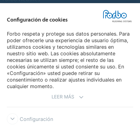
Grupo Forbo
Configuración de cookies
Forbo Flooring Systems
Forbo respeta y protege sus datos personales. Para
poder ofrecerle una experiencia de usuario óptima,
utilizamos cookies y tecnologías similares en
Forbo Movement Systems
nuestro sitio web. Las cookies absolutamente
necesarias se utilizan siempre; el resto de las
cookies únicamente si usted consiente su uso. En
«Configuración» usted puede retirar su
Selecciona un país
consentimiento o realizar ajustes individuales en
cualquier momento.
Selecciona el país
LEER MÁS
Configuración