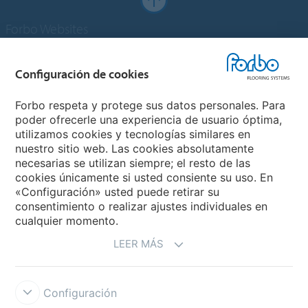
Forbo Websites
Grupo Forbo
Configuración de cookies
Forbo Flooring Systems
Forbo respeta y protege sus datos personales. Para
poder ofrecerle una experiencia de usuario óptima,
utilizamos cookies y tecnologías similares en
Forbo Movement Systems
nuestro sitio web. Las cookies absolutamente
necesarias se utilizan siempre; el resto de las
cookies únicamente si usted consiente su uso. En
«Configuración» usted puede retirar su
Selecciona un país
consentimiento o realizar ajustes individuales en
cualquier momento.
Selecciona el país
LEER MÁS
Configuración