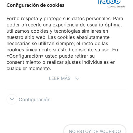
Configuración de cookies
Forbo Flooring Systems
Forbo respeta y protege sus datos personales. Para
poder ofrecerle una experiencia de usuario óptima,
utilizamos cookies y tecnologías similares en
Forbo Movement Systems
nuestro sitio web. Las cookies absolutamente
necesarias se utilizan siempre; el resto de las
cookies únicamente si usted consiente su uso. En
«Configuración» usted puede retirar su
Selecciona un país
consentimiento o realizar ajustes individuales en
cualquier momento.
Selecciona el país
LEER MÁS
Configuración
Forbo Integrity Line
Condiciones de uso
Protección de datos
NO ESTOY DE ACUERDO