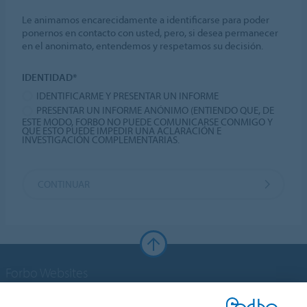
Le animamos encarecidamente a identificarse para poder
ponernos en contacto con usted, pero, si desea permanecer
en el anonimato, entendemos y respetamos su decisión.
IDENTIDAD*
IDENTIFICARME Y PRESENTAR UN INFORME
PRESENTAR UN INFORME ANÓNIMO (ENTIENDO QUE, DE
ESTE MODO, FORBO NO PUEDE COMUNICARSE CONMIGO Y
QUE ESTO PUEDE IMPEDIR UNA ACLARACIÓN E
INVESTIGACIÓN COMPLEMENTARIAS.
CONTINUAR
Forbo Websites
Grupo Forbo