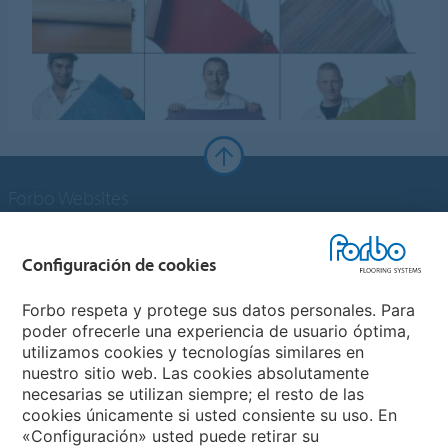
Forbo Websites
Grupo Forbo
Configuración de cookies
Forbo Flooring Systems
Forbo respeta y protege sus datos personales. Para
poder ofrecerle una experiencia de usuario óptima,
utilizamos cookies y tecnologías similares en
Forbo Movement Systems
nuestro sitio web. Las cookies absolutamente
necesarias se utilizan siempre; el resto de las
cookies únicamente si usted consiente su uso. En
«Configuración» usted puede retirar su