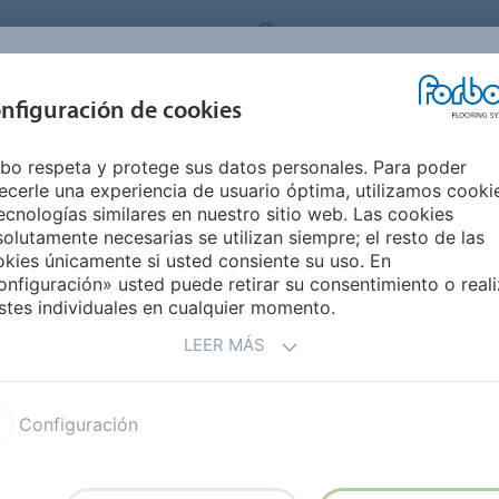
ORBO FLOORING SYSTEMS
SPAIN
Medio Ambie
INSPIRACIÓN Y
nfiguración de cookies
S
SEGMENTOS
SOSTENIBILIDAD
REFERENCIAS
M
bo respeta y protege sus datos personales. Para poder
ecerle una experiencia de usuario óptima, utilizamos cooki
ecnologías similares en nuestro sitio web. Las cookies
olutamente necesarias se utilizan siempre; el resto de las
rbo
kies únicamente si usted consiente su uso. En
nfiguración» usted puede retirar su consentimiento o reali
stes individuales en cualquier momento.
cado, a través de la venta de la actividad
LEER MÁS
límeros sintéticos, que pertenecían a la
Configuración
os adhesivos de construcción,
nte en la división de Flooring Systems.