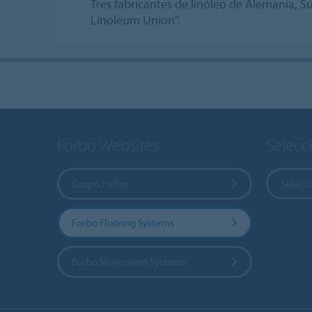
Tres fabricantes de linóleo de Alemania, S
Linoleum Union".
Forbo Websites
Selecc
Grupo Forbo
Selecci
Forbo Flooring Systems
Forbo Movement Systems