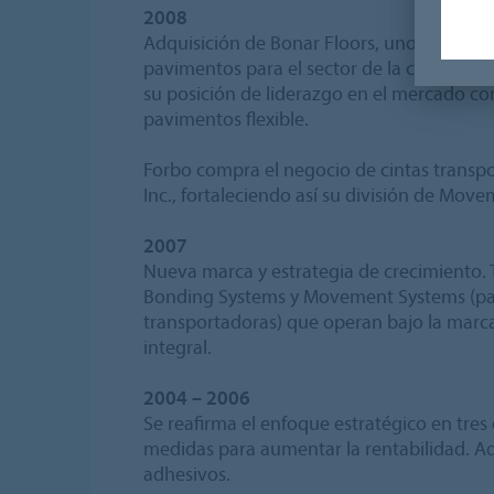
2008
Adquisición de Bonar Floors, uno de los pr
pavimentos para el sector de la construcci
su posición de liderazgo en el mercado c
pavimentos flexible.
Forbo compra el negocio de cintas transpo
Inc., fortaleciendo así su división de Mov
2007
Nueva marca y estrategia de crecimiento. T
Bonding Systems y Movement Systems (pav
transportadoras) que operan bajo la marc
integral.
2004 – 2006
Se reafirma el enfoque estratégico en tres 
medidas para aumentar la rentabilidad. Ad
adhesivos.