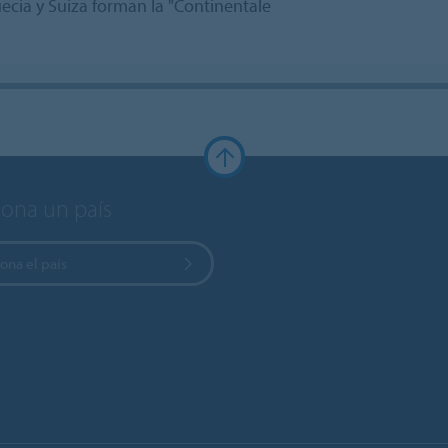
uecia y Suiza forman la "Continentale
iona un país
ona el país