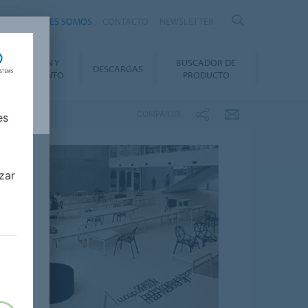
nte
QUIÉNES SOMOS
CONTACTO
NEWSLETTER
INSTALACIÓN Y
BUSCADOR DE
DESCARGAS
ANTENIMIENTO
PRODUCTO
COMPARTIR
es
zar