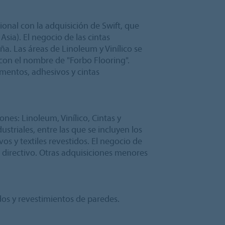
onal con la adquisición de Swift, que
sia). El negocio de las cintas
a. Las áreas de Linoleum y Vinílico se
con el nombre de "Forbo Flooring".
imentos, adhesivos y cintas
nes: Linoleum, Vinílico, Cintas y
striales, entre las que se incluyen los
os y textiles revestidos. El negocio de
directivo. Otras adquisiciones menores
dos y revestimientos de paredes.