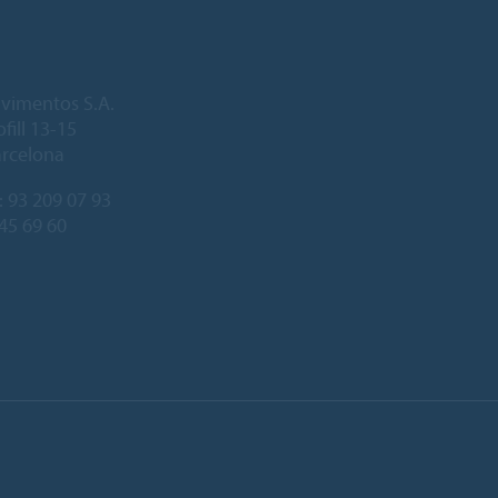
vimentos S.A.
fill 13-15
arcelona
:
93 209 07 93
245 69 60