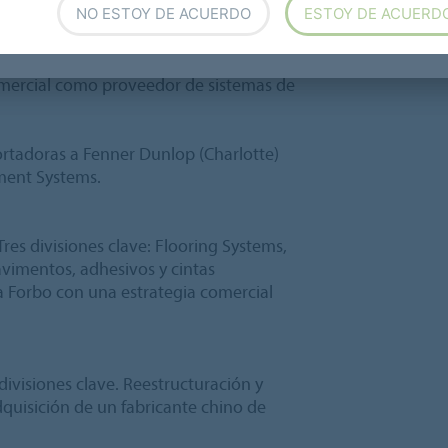
NO ESTOY DE ACUERDO
ESTOY DE ACUERD
incipales fabricantes europeos de
ón. Con esto, Flooring Systems fortalece
omercial como proveedor de sistemas de
rtadoras a Fenner Dunlop (Charlotte)
ement Systems.
res divisiones clave: Flooring Systems,
imentos, adhesivos y cintas
a Forbo con una estrategia comercial
divisiones clave. Reestructuración y
quisición de un fabricante chino de