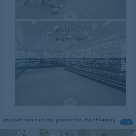
Allura Puzzle
FAST FLOORING
Inspírate con nuestros pavimentos Fast Flooring
1 / 5