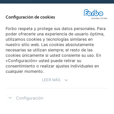
Forbo Websites
Grupo Forbo
Configuración de cookies
Forbo Flooring Systems
Forbo respeta y protege sus datos personales. Para
poder ofrecerle una experiencia de usuario óptima,
utilizamos cookies y tecnologías similares en
Forbo Movement Systems
nuestro sitio web. Las cookies absolutamente
necesarias se utilizan siempre; el resto de las
cookies únicamente si usted consiente su uso. En
«Configuración» usted puede retirar su
Selecciona un país
consentimiento o realizar ajustes individuales en
cualquier momento.
Selecciona el país
LEER MÁS
Configuración