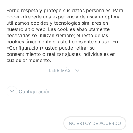
Forbo Flooring Systems
Forbo respeta y protege sus datos personales. Para
poder ofrecerle una experiencia de usuario óptima,
utilizamos cookies y tecnologías similares en
Forbo Movement Systems
nuestro sitio web. Las cookies absolutamente
necesarias se utilizan siempre; el resto de las
cookies únicamente si usted consiente su uso. En
«Configuración» usted puede retirar su
Selecciona un país
consentimiento o realizar ajustes individuales en
cualquier momento.
Selecciona el país
LEER MÁS
Configuración
Forbo Integrity Line
Condiciones de uso
Protección de datos
NO ESTOY DE ACUERDO
Cookies
Configuración de cookies