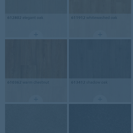
612802
elegant oak
611912
whitewashed oak
610362
warm chestnut
613412
shadow oak