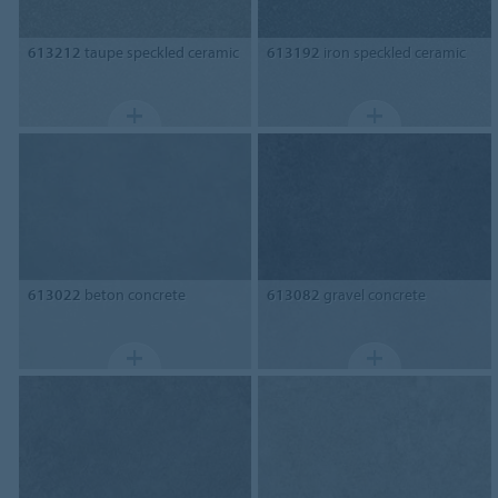
613212
taupe speckled ceramic
613192
iron speckled ceramic
613022
beton concrete
613082
gravel concrete