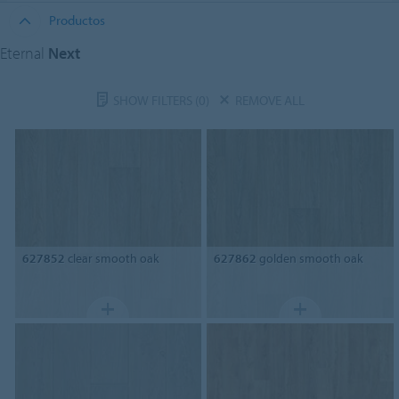
Productos
Eternal
Next
SHOW FILTERS
(0)
REMOVE ALL
627852
clear smooth oak
627862
golden smooth oak