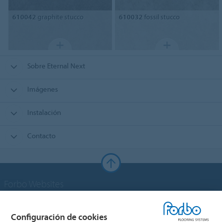
610042
graphite stucco
610032
fossil stucco
Sobre Eternal Next
Imágenes
Instalación
Contacto
Forbo Websites
Grupo Forbo
Configuración de cookies