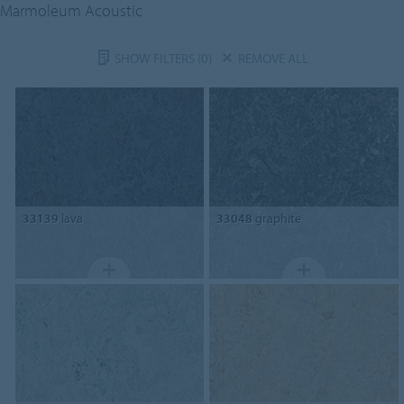
Marmoleum Acoustic
SHOW FILTERS
(0)
REMOVE ALL
33139
lava
33048
graphite