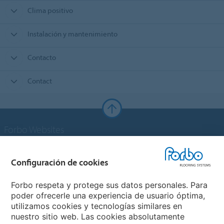
Clima positivo
Instalación y mantenimiento
Contacto
Contact
Forbo Websites
Grupo Forbo
Configuración de cookies
Forbo Flooring Systems
Forbo respeta y protege sus datos personales. Para
poder ofrecerle una experiencia de usuario óptima,
utilizamos cookies y tecnologías similares en
Forbo Movement Systems
nuestro sitio web. Las cookies absolutamente