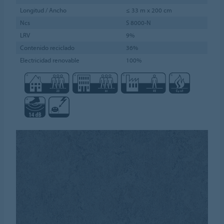
Longitud / Ancho
≤ 33 m x 200 cm
Ncs
S 8000-N
LRV
9%
Contenido reciclado
36%
Electricidad renovable
100%