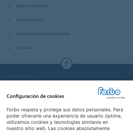
Bajar el volumen
Clima positivo
Instalación y mantenimiento
Contacto
Forbo Websites
Grupo Forbo
Configuración de cookies
Forbo Flooring Systems
Forbo respeta y protege sus datos personales. Para
poder ofrecerle una experiencia de usuario óptima,
utilizamos cookies y tecnologías similares en
Forbo Movement Systems
nuestro sitio web. Las cookies absolutamente